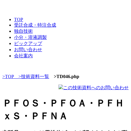
TOP
受託合成・特注合成
独自技術
小分・溶液調製
ピックアップ
お問い合わせ
会社案内
>TOP
>技術資料一覧
>TD046.php
この技術資料へのお問い合わせ
ＰＦＯＳ・ＰＦＯＡ・ＰＦＨ
ｘＳ・ＰＦＮＡ