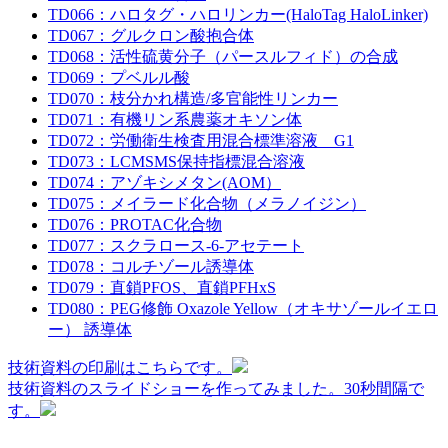
TD066：ハロタグ・ハロリンカー(HaloTag HaloLinker)
TD067：グルクロン酸抱合体
TD068：活性硫黄分子（パースルフィド）の合成
TD069：プベルル酸
TD070：枝分かれ構造/多官能性リンカー
TD071：有機リン系農薬オキソン体
TD072：労働衛生検査用混合標準溶液 G1
TD073：LCMSMS保持指標混合溶液
TD074：アゾキシメタン(AOM）
TD075：メイラード化合物（メラノイジン）
TD076：PROTAC化合物
TD077：スクラロース-6-アセテート
TD078：コルチゾール誘導体
TD079：直鎖PFOS、直鎖PFHxS
TD080：PEG修飾 Oxazole Yellow（オキサゾールイエロ
ー） 誘導体
技術資料の印刷はこちらです。
技術資料のスライドショーを作ってみました。30秒間隔で
す。