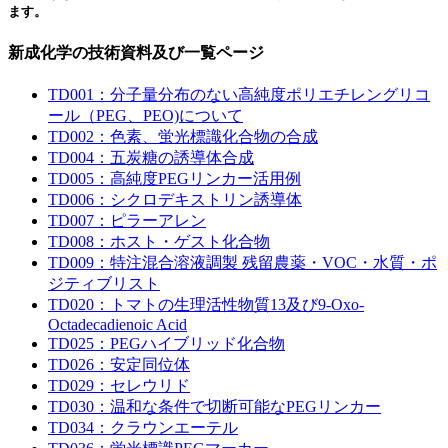
ます。
新成化学の技術資料及び一覧ページ
TD001：分子量分布のない高純度ポリエチレングリコ
ール（PEG、PEO)について
TD002：色素、蛍光標識化合物の合成
TD004：五炭糖の誘導体合成
TD005：高純度PEGリンカー活用例
TD006：シクロデキストリン誘導体
TD007：ピラーアレン
TD008：ホスト・ゲスト化合物
TD009：特注混合溶液調製 残留農薬・VOC・水質・ポ
ジティブリスト
TD020：トマトの生理活性物質13及び9-Oxo-
Octadecadienoic Acid
TD025：PEGハイブリッド化合物
TD026：安定同位体
TD029：セレウリド
TD030：温和な条件で切断可能なPEGリンカー
TD034：クラウンエーテル