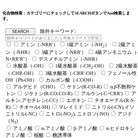
化合物検索：カテゴリーにチェックしてSEARCHボタンでAnd検索しま
す。
除外キーワード:
アミン（-NRR'）
1級アミン（-NH
）
2級アミ
2
ン（-NHR）
3級アミン（-NRR'）
4級アンモニウム（
N+RR'R''）
デスメチルアミン（-NHR）
水酸基（-OH）
1級水酸基（-CH
-OH）
2級水酸基
2
（-CHR-OH）
3級水酸基（-CRR'-OH）
フェノール性
OH（Ph-OH）
カルボン酸（-COOH）
アルデヒド（CHO）
ケトン(R-CO-R)
α,β不飽和ケ
トン
ジケトン(R-CO-CO-R)
アルケン(-C=CRR')
ア
ルキン,アセチレン(-CC)
エポキシ
チオエーテル(R-S-
R)
チオール(-SH)
マレイミド
ニトリル(-CN),イソ
ニトリル(-NC)
ニトロ(-NO
), ニトロソ(-NO)
アジド
2
（N
)
3
アミノ酸
α-アミノ酸
β-アミノ酸
α-ヒドロキシ
アミノ酸
核酸
糖誘導体