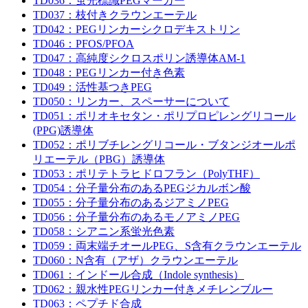
TD036：蛍光標識PEGマーカー
TD037：枝付きクラウンエーテル
TD042：PEGリンカーシクロデキストリン
TD046：PFOS/PFOA
TD047：高純度シクロスポリン誘導体AM-1
TD048：PEGリンカー付き色素
TD049：活性基つきPEG
TD050：リンカー、スペーサーについて
TD051：ポリオキセタン・ポリプロピレングリコール
(PPG)誘導体
TD052：ポリブチレングリコール・ブタンジオールポ
リエーテル（PBG）誘導体
TD053：ポリテトラヒドロフラン（PolyTHF）
TD054：分子量分布のあるPEGジカルボン酸
TD055：分子量分布のあるジアミノPEG
TD056：分子量分布のあるモノアミノPEG
TD058：シアニン系蛍光色素
TD059：両末端チオールPEG、S含有クラウンエーテル
TD060：N含有（アザ）クラウンエーテル
TD061：インドール合成（Indole synthesis）
TD062：親水性PEGリンカー付きメチレンブルー
TD063：ペプチド合成