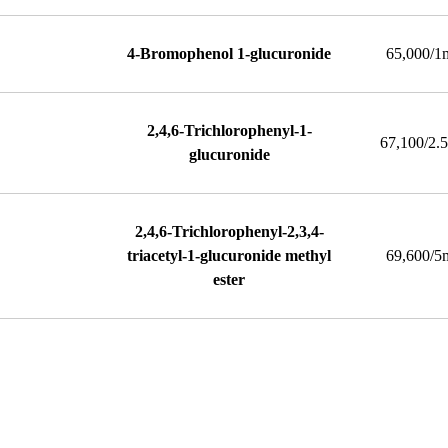
4-Bromophenol 1-glucuronide
65,000/1
2,4,6-Trichlorophenyl-1-
67,100/2.
glucuronide
2,4,6-Trichlorophenyl-2,3,4-
triacetyl-1-glucuronide methyl
69,600/5
ester