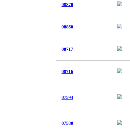
08870
08860
08717
08716
07594
07580