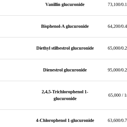
Vanillin glucuronide
73,100/0.
Bisphenol-A glucuronide
64,200/0.
Diethyl stilbestrol glucuronide
65,000/0.
Dienestrol glucuronide
95,000/0.
2,4,5-Trichlorophenol 1-
65,000 / 
glucuronide
4-Chlorophenol 1-glucuronide
63,600/0.