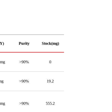
PY)
Purity
Stock(mg)
4mg
>90%
0
mg
>90%
19.2
4mg
>90%
555.2