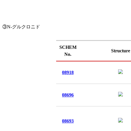
③N-グルクロニド
SCHEM
Structure
No.
08918
08696
08693