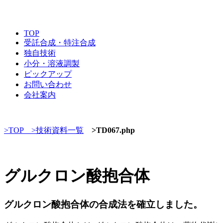
TOP
受託合成・特注合成
独自技術
小分・溶液調製
ピックアップ
お問い合わせ
会社案内
>TOP
>技術資料一覧
>TD067.php
グルクロン酸抱合体
グルクロン酸抱合体の合成法を確立しました。