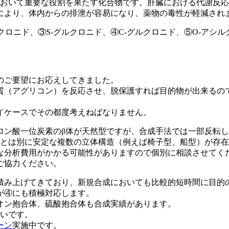
において重要な役割を果たす化合物です。肝臓における代謝反
により、体内からの排泄が容易になり、薬物の毒性が軽減され
クロニド、③S-グルクロニド、④C-グルクロニド、⑤O-アシル
のご要望にお応えしてきました。
質（アグリコン）を反応させ、脱保護すれば目的物が出来るの
イケースでその都度考えねばなりません。
ロン酸一位炭素のβ体が天然型ですが、合成手法では一部反転し
/βとは別に安定な複数の立体構造（例えば椅子型、船型）が存
な分析費用がかかる可能性がありますので個別に相談させてく
ご協力ください。
積み上げてきており、新規合成においても比較的短時間に目的
が④にも積極対応します。
オン抱合体、硫酸抱合体も合成実績があります。
早いです。
ーン
実施中です。