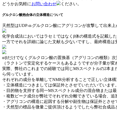
どうかお気軽に
お問い合わせ
ください。
グルクロン酸抱合体の立体構造について
天然型はUDP-α-グルクロン酸にアグリコンが攻撃して出来
化学合成法においてはラセミではなくβ体の構造式を記載した
一方でそれを詳細に論じた文献も少ないですし、最終構造は
α/βだけでなくグルクロン酸の置換基（アグリコンの種類）
（ラクトンで安定化するケースもあるようですが分子量が変わ
実際、弊社のこれまでの経験では同じMSスペクトルの2本
ら伺っています。
それぞれの成分を単離してNMR分析することで正しい立体
・立体構造につきましては保証外とさせていただいています
・目的物を支持する同一MSスペクトル成分の混合物または
・複数ピーク成分が弊社でそれぞれ分離できている場合、追
・アグリコンの構造に起因する分解や副生物は保証外とさせ
・天然型の標品を微量ご提供頂けるようでしたら弊社合成品