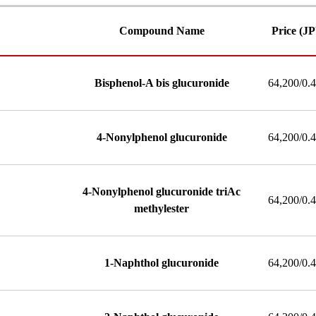
Compound Name
Price (J
Bisphenol-A bis glucuronide
64,200/0.
4-Nonylphenol glucuronide
64,200/0.
4-Nonylphenol glucuronide triAc
64,200/0.
methylester
1-Naphthol glucuronide
64,200/0.