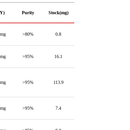
PY)
Purity
Stock(mg)
4mg
>80%
0.8
4mg
>95%
16.1
4mg
>95%
113.9
4mg
>95%
7.4