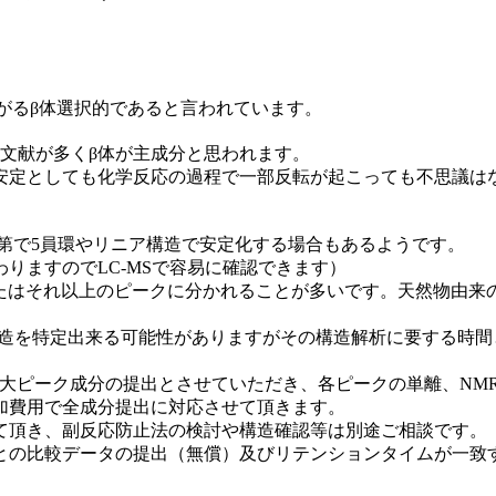
上がるβ体選択的であると言われています。
文献が多くβ体が主成分と思われます。
安定としても化学反応の過程で一部反転が起こっても不思議は
次第で5員環やリニア構造で安定化する場合もあるようです。
りますのでLC-MSで容易に確認できます）
またはそれ以上のピークに分かれることが多いです。天然物由来
構造を特定出来る可能性がありますがその構造解析に要する時間
。
最大ピーク成分の提出とさせていただき、各ピークの単離、NM
加費用で全成分提出に対応させて頂きます。
て頂き、副反応防止法の検討や構造確認等は別途ご相談です。
との比較データの提出（無償）及びリテンションタイムが一致