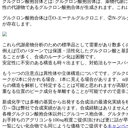
グルクロン酸抱合体とは: グルクロン酸抱合体は、薬物代謝
性の代謝物であるグルクロン酸抱合体が生成されます。これ
グルクロン酸抱合体は①O-エーテルグルクロニド、②N-グル
が存在します。
これら代謝産物分析のための標準品として需要があり数多く
例えば①のパターンでは保護・活性化したグルクロン酸と基
ることが多く、合成のルーチン化は困難です。
安定性に不安のある構造も時々出ますし、対処法もケースバ
もう一つの注意点は異性体や立体構造についてです。グルク
ークが2本に分かれる場合、1本に見える場合があります。 α
らの構造を解析して特定することは可能と思われますが高額
重なる位置のピーク成分を単離することが可能ですので是非
新成化学では多種の基質から出発する合成法の最適化実績を
①～③は弊社で合成実績があります。合成経験はありません
各種グルクロン酸抱合体以外にグルコース抱合体、グルタチ
お手持ちのアグリコンを100㎎程度ご提供頂ければ更に話が
一覧にない化合物でも同じような価格でご提供する
キャンペ