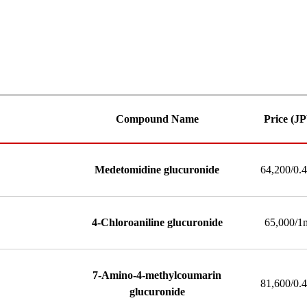
Compound Name
Price (J
Medetomidine glucuronide
64,200/0.
4-Chloroaniline glucuronide
65,000/1
7-Amino-4-methylcoumarin
81,600/0.
glucuronide