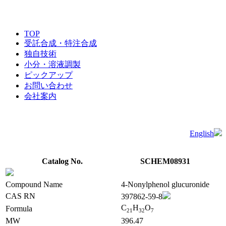
TOP
受託合成・特注合成
独自技術
小分・溶液調製
ピックアップ
お問い合わせ
会社案内
English
Catalog No.
SCHEM08931
Compound Name
4-Nonylphenol glucuronide
CAS RN
397862-59-8
C
H
O
Formula
2
1
3
2
7
MW
396.47