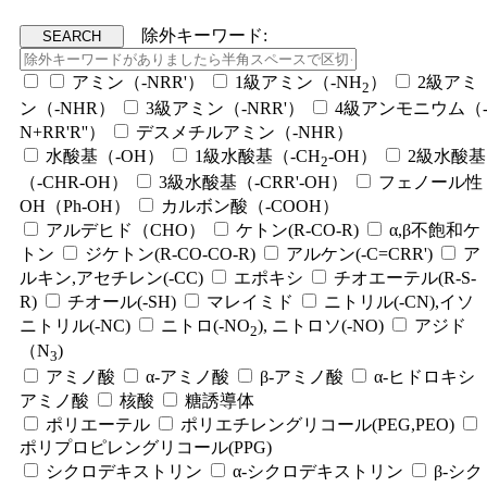
除外キーワード:
アミン（-NRR'）
1級アミン（-NH
）
2級アミ
2
ン（-NHR）
3級アミン（-NRR'）
4級アンモニウム（
N+RR'R''）
デスメチルアミン（-NHR）
水酸基（-OH）
1級水酸基（-CH
-OH）
2級水酸基
2
（-CHR-OH）
3級水酸基（-CRR'-OH）
フェノール性
OH（Ph-OH）
カルボン酸（-COOH）
アルデヒド（CHO）
ケトン(R-CO-R)
α,β不飽和ケ
トン
ジケトン(R-CO-CO-R)
アルケン(-C=CRR')
ア
ルキン,アセチレン(-CC)
エポキシ
チオエーテル(R-S-
R)
チオール(-SH)
マレイミド
ニトリル(-CN),イソ
ニトリル(-NC)
ニトロ(-NO
), ニトロソ(-NO)
アジド
2
（N
)
3
アミノ酸
α-アミノ酸
β-アミノ酸
α-ヒドロキシ
アミノ酸
核酸
糖誘導体
ポリエーテル
ポリエチレングリコール(PEG,PEO)
ポリプロピレングリコール(PPG)
シクロデキストリン
α-シクロデキストリン
β-シク