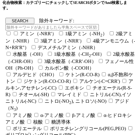
化合物検索：カテゴリーにチェックしてSEARCHボタンでAnd検索しま
す。
除外キーワード:
アミン（-NRR'）
1級アミン（-NH
）
2級アミ
2
ン（-NHR）
3級アミン（-NRR'）
4級アンモニウム（
N+RR'R''）
デスメチルアミン（-NHR）
水酸基（-OH）
1級水酸基（-CH
-OH）
2級水酸基
2
（-CHR-OH）
3級水酸基（-CRR'-OH）
フェノール性
OH（Ph-OH）
カルボン酸（-COOH）
アルデヒド（CHO）
ケトン(R-CO-R)
α,β不飽和ケ
トン
ジケトン(R-CO-CO-R)
アルケン(-C=CRR')
ア
ルキン,アセチレン(-CC)
エポキシ
チオエーテル(R-S-
R)
チオール(-SH)
マレイミド
ニトリル(-CN),イソ
ニトリル(-NC)
ニトロ(-NO
), ニトロソ(-NO)
アジド
2
（N
)
3
アミノ酸
α-アミノ酸
β-アミノ酸
α-ヒドロキシ
アミノ酸
核酸
糖誘導体
ポリエーテル
ポリエチレングリコール(PEG,PEO)
ポリプロピレングリコール(PPG)