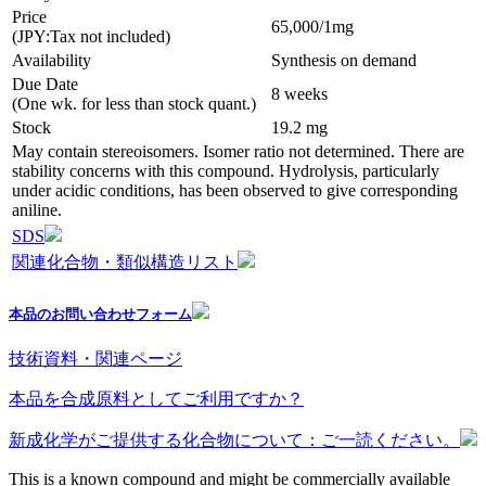
Price
65,000/1mg
(JPY:Tax not included)
Availability
Synthesis on demand
Due Date
8 weeks
(One wk. for less than stock quant.)
Stock
19.2 mg
May contain stereoisomers. Isomer ratio not determined. There are
stability concerns with this compound. Hydrolysis, particularly
under acidic conditions, has been observed to give corresponding
aniline.
SDS
関連化合物・類似構造リスト
本品のお問い合わせフォーム
技術資料・関連ページ
本品を合成原料としてご利用ですか？
新成化学がご提供する化合物について：ご一読ください。
This is a known compound and might be commercially available