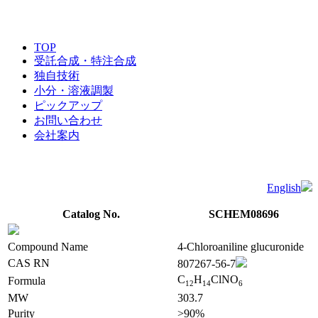
TOP
受託合成・特注合成
独自技術
小分・溶液調製
ピックアップ
お問い合わせ
会社案内
English
Catalog No.
SCHEM08696
Compound Name
4-Chloroaniline glucuronide
CAS RN
807267-56-7
C
H
ClNO
Formula
1
2
1
4
6
MW
303.7
Purity
>90%