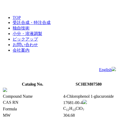
TOP
受託合成・特注合成
独自技術
小分・溶液調製
ピックアップ
お問い合わせ
会社案内
English
Catalog No.
SCHEM07580
Compound Name
4-Chlorophenol 1-glucuronide
CAS RN
17681-00-4
C
H
ClO
Formula
1
2
1
3
7
MW
304.68