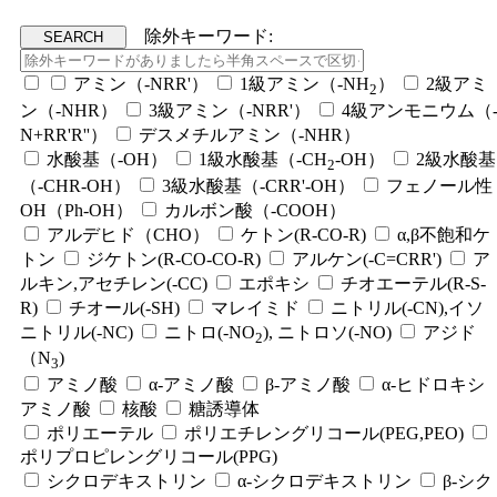
除外キーワード:
アミン（-NRR'）
1級アミン（-NH
）
2級アミ
2
ン（-NHR）
3級アミン（-NRR'）
4級アンモニウム（
N+RR'R''）
デスメチルアミン（-NHR）
水酸基（-OH）
1級水酸基（-CH
-OH）
2級水酸基
2
（-CHR-OH）
3級水酸基（-CRR'-OH）
フェノール性
OH（Ph-OH）
カルボン酸（-COOH）
アルデヒド（CHO）
ケトン(R-CO-R)
α,β不飽和ケ
トン
ジケトン(R-CO-CO-R)
アルケン(-C=CRR')
ア
ルキン,アセチレン(-CC)
エポキシ
チオエーテル(R-S-
R)
チオール(-SH)
マレイミド
ニトリル(-CN),イソ
ニトリル(-NC)
ニトロ(-NO
), ニトロソ(-NO)
アジド
2
（N
)
3
アミノ酸
α-アミノ酸
β-アミノ酸
α-ヒドロキシ
アミノ酸
核酸
糖誘導体
ポリエーテル
ポリエチレングリコール(PEG,PEO)
ポリプロピレングリコール(PPG)
シクロデキストリン
α-シクロデキストリン
β-シク