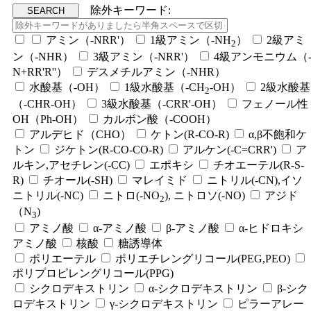
除外キーワード:
アミン（-NRR'）
1級アミン（-NH
）
2級アミ
2
ン（-NHR）
3級アミン（-NRR'）
4級アンモニウム（
N+RR'R''）
デスメチルアミン（-NHR）
水酸基（-OH）
1級水酸基（-CH
-OH）
2級水酸基
2
（-CHR-OH）
3級水酸基（-CRR'-OH）
フェノール性
OH（Ph-OH）
カルボン酸（-COOH）
アルデヒド（CHO）
ケトン(R-CO-R)
α,β不飽和ケ
トン
ジケトン(R-CO-CO-R)
アルケン(-C=CRR')
ア
ルキン,アセチレン(-CC)
エポキシ
チオエーテル(R-S-
R)
チオール(-SH)
マレイミド
ニトリル(-CN),イソ
ニトリル(-NC)
ニトロ(-NO
), ニトロソ(-NO)
アジド
2
（N
)
3
アミノ酸
α-アミノ酸
β-アミノ酸
α-ヒドロキシ
アミノ酸
核酸
糖誘導体
ポリエーテル
ポリエチレングリコール(PEG,PEO)
ポリプロピレングリコール(PPG)
シクロデキストリン
α-シクロデキストリン
β-シク
ロデキストリン
γ-シクロデキストリン
ピラーアレー