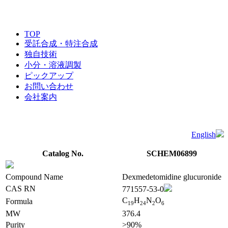
TOP
受託合成・特注合成
独自技術
小分・溶液調製
ピックアップ
お問い合わせ
会社案内
English
Catalog No.
SCHEM06899
Compound Name
Dexmedetomidine glucuronide
CAS RN
771557-53-0
C
H
N
O
Formula
1
9
2
4
2
6
MW
376.4
Purity
>90%