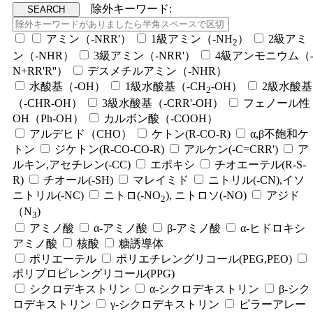
除外キーワード:
アミン（-NRR'）
1級アミン（-NH
）
2級アミ
2
ン（-NHR）
3級アミン（-NRR'）
4級アンモニウム（
N+RR'R''）
デスメチルアミン（-NHR）
水酸基（-OH）
1級水酸基（-CH
-OH）
2級水酸基
2
（-CHR-OH）
3級水酸基（-CRR'-OH）
フェノール性
OH（Ph-OH）
カルボン酸（-COOH）
アルデヒド（CHO）
ケトン(R-CO-R)
α,β不飽和ケ
トン
ジケトン(R-CO-CO-R)
アルケン(-C=CRR')
ア
ルキン,アセチレン(-CC)
エポキシ
チオエーテル(R-S-
R)
チオール(-SH)
マレイミド
ニトリル(-CN),イソ
ニトリル(-NC)
ニトロ(-NO
), ニトロソ(-NO)
アジド
2
（N
)
3
アミノ酸
α-アミノ酸
β-アミノ酸
α-ヒドロキシ
アミノ酸
核酸
糖誘導体
ポリエーテル
ポリエチレングリコール(PEG,PEO)
ポリプロピレングリコール(PPG)
シクロデキストリン
α-シクロデキストリン
β-シク
ロデキストリン
γ-シクロデキストリン
ピラーアレー