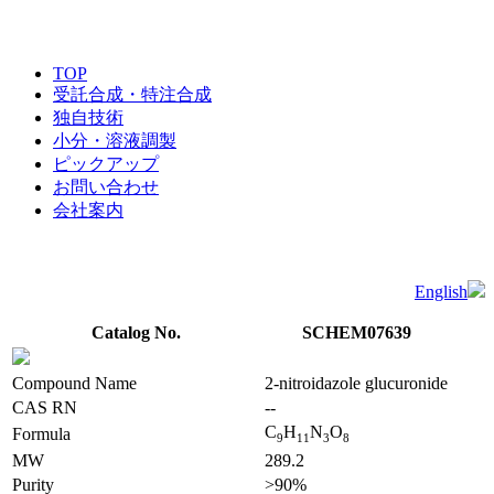
TOP
受託合成・特注合成
独自技術
小分・溶液調製
ピックアップ
お問い合わせ
会社案内
English
Catalog No.
SCHEM07639
Compound Name
2-nitroidazole glucuronide
CAS RN
--
C
H
N
O
Formula
9
1
1
3
8
MW
289.2
Purity
>90%