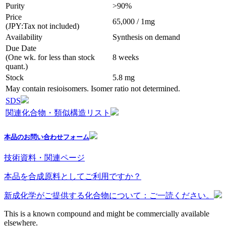
Purity
>90%
Price
65,000 / 1mg
(JPY:Tax not included)
Availability
Synthesis on demand
Due Date
(One wk. for less than stock
8 weeks
quant.)
Stock
5.8 mg
May contain resioisomers. Isomer ratio not determined.
SDS
関連化合物・類似構造リスト
本品のお問い合わせフォーム
技術資料・関連ページ
本品を合成原料としてご利用ですか？
新成化学がご提供する化合物について：ご一読ください。
This is a known compound and might be commercially available
elsewhere.