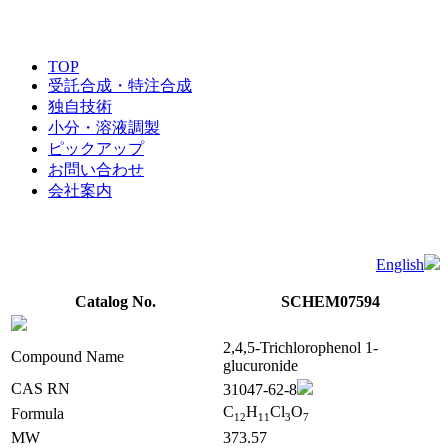
TOP
受託合成・特注合成
独自技術
小分・溶液調製
ピックアップ
お問い合わせ
会社案内
English
Catalog No.
SCHEM07594
2,4,5-Trichlorophenol 1-
Compound Name
glucuronide
CAS RN
31047-62-8
C
H
Cl
O
Formula
1
2
1
1
3
7
MW
373.57