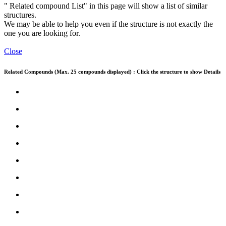
" Related compound List" in this page will show a list of similar
structures.
We may be able to help you even if the structure is not exactly the
one you are looking for.
Close
Related Compounds (Max. 25 compounds displayed) : Click the structure to show Details