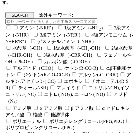
す。
除外キーワード:
アミン（-NRR'）
1級アミン（-NH
）
2級アミ
2
ン（-NHR）
3級アミン（-NRR'）
4級アンモニウム（
N+RR'R''）
デスメチルアミン（-NHR）
水酸基（-OH）
1級水酸基（-CH
-OH）
2級水酸基
2
（-CHR-OH）
3級水酸基（-CRR'-OH）
フェノール性
OH（Ph-OH）
カルボン酸（-COOH）
アルデヒド（CHO）
ケトン(R-CO-R)
α,β不飽和ケ
トン
ジケトン(R-CO-CO-R)
アルケン(-C=CRR')
ア
ルキン,アセチレン(-CC)
エポキシ
チオエーテル(R-S-
R)
チオール(-SH)
マレイミド
ニトリル(-CN),イソ
ニトリル(-NC)
ニトロ(-NO
), ニトロソ(-NO)
アジド
2
（N
)
3
アミノ酸
α-アミノ酸
β-アミノ酸
α-ヒドロキシ
アミノ酸
核酸
糖誘導体
ポリエーテル
ポリエチレングリコール(PEG,PEO)
ポリプロピレングリコール(PPG)