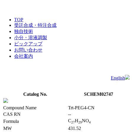
TOP
受託合成・特注合成
独自技術
小分・溶液調製
ピックアップ
お問い合わせ
会社案内
English
Catalog No.
SCHEM02747
Compound Name
Trt-PEG4-CN
CAS RN
--
C
H
NO
Formula
2
7
2
9
4
MW
431.52