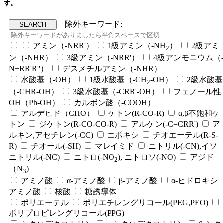
す。
除外キーワード:
アミン（-NRR'）
1級アミン（-NH
）
2級アミ
2
ン（-NHR）
3級アミン（-NRR'）
4級アンモニウム（
N+RR'R''）
デスメチルアミン（-NHR）
水酸基（-OH）
1級水酸基（-CH
-OH）
2級水酸基
2
（-CHR-OH）
3級水酸基（-CRR'-OH）
フェノール性
OH（Ph-OH）
カルボン酸（-COOH）
アルデヒド（CHO）
ケトン(R-CO-R)
α,β不飽和ケ
トン
ジケトン(R-CO-CO-R)
アルケン(-C=CRR')
ア
ルキン,アセチレン(-CC)
エポキシ
チオエーテル(R-S-
R)
チオール(-SH)
マレイミド
ニトリル(-CN),イソ
ニトリル(-NC)
ニトロ(-NO
), ニトロソ(-NO)
アジド
2
（N
)
3
アミノ酸
α-アミノ酸
β-アミノ酸
α-ヒドロキシ
アミノ酸
核酸
糖誘導体
ポリエーテル
ポリエチレングリコール(PEG,PEO)
ポリプロピレングリコール(PPG)