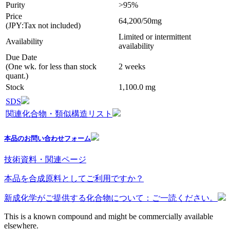
Purity
>95%
Price
64,200/50mg
(JPY:Tax not included)
Limited or intermittent
Availability
availability
Due Date
(One wk. for less than stock
2 weeks
quant.)
Stock
1,100.0 mg
SDS
関連化合物・類似構造リスト
本品のお問い合わせフォーム
技術資料・関連ページ
本品を合成原料としてご利用ですか？
新成化学がご提供する化合物について：ご一読ください。
This is a known compound and might be commercially available
elsewhere.