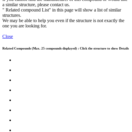
a similar structure, please contact us.
" Related compound List" in this page will show a list of similar
structures.
We may be able to help you even if the structure is not exactly the
one you are looking for.
Close
Related Compounds (Max. 25 compounds displayed) : Click the structure to show Details