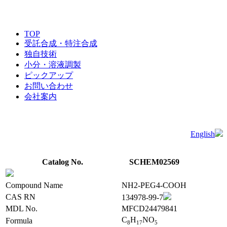
TOP
受託合成・特注合成
独自技術
小分・溶液調製
ピックアップ
お問い合わせ
会社案内
English
Catalog No.
SCHEM02569
Compound Name
NH2-PEG4-COOH
CAS RN
134978-99-7
MDL No.
MFCD24479841
C
H
NO
Formula
8
1
7
5