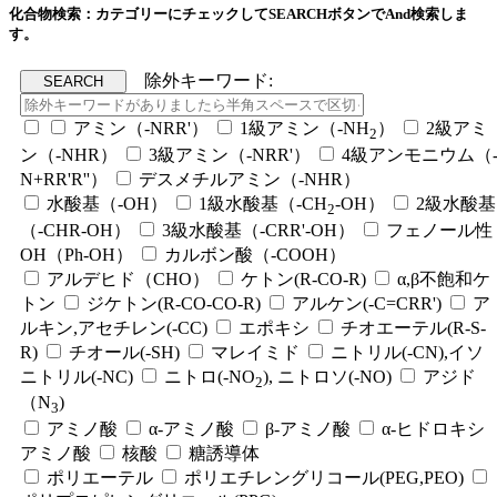
化合物検索：カテゴリーにチェックしてSEARCHボタンでAnd検索しま
す。
除外キーワード:
アミン（-NRR'）
1級アミン（-NH
）
2級アミ
2
ン（-NHR）
3級アミン（-NRR'）
4級アンモニウム（
N+RR'R''）
デスメチルアミン（-NHR）
水酸基（-OH）
1級水酸基（-CH
-OH）
2級水酸基
2
（-CHR-OH）
3級水酸基（-CRR'-OH）
フェノール性
OH（Ph-OH）
カルボン酸（-COOH）
アルデヒド（CHO）
ケトン(R-CO-R)
α,β不飽和ケ
トン
ジケトン(R-CO-CO-R)
アルケン(-C=CRR')
ア
ルキン,アセチレン(-CC)
エポキシ
チオエーテル(R-S-
R)
チオール(-SH)
マレイミド
ニトリル(-CN),イソ
ニトリル(-NC)
ニトロ(-NO
), ニトロソ(-NO)
アジド
2
（N
)
3
アミノ酸
α-アミノ酸
β-アミノ酸
α-ヒドロキシ
アミノ酸
核酸
糖誘導体
ポリエーテル
ポリエチレングリコール(PEG,PEO)