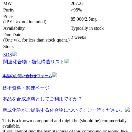
MW
207.22
Purity
>95%
Price
85,000/2.5mg
(JPY:Tax not included)
Availability
Typically in stock
Due Date
2 weeks
(One wk. for less than stock quant.)
Stock
SDS
関連化合物・類似構造リスト
本品のお問い合わせフォーム
技術資料・関連ページ
本品を合成原料としてご利用ですか？
新成化学がご提供する化合物について：ご一読ください。
This is a known compound and might be (should be) commercially
available.
If you cannot find the manufacturer of this compound or would like