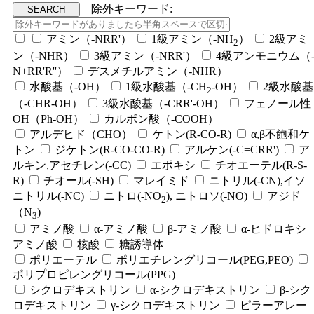
除外キーワード:
アミン（-NRR'）
1級アミン（-NH
）
2級アミ
2
ン（-NHR）
3級アミン（-NRR'）
4級アンモニウム（
N+RR'R''）
デスメチルアミン（-NHR）
水酸基（-OH）
1級水酸基（-CH
-OH）
2級水酸基
2
（-CHR-OH）
3級水酸基（-CRR'-OH）
フェノール性
OH（Ph-OH）
カルボン酸（-COOH）
アルデヒド（CHO）
ケトン(R-CO-R)
α,β不飽和ケ
トン
ジケトン(R-CO-CO-R)
アルケン(-C=CRR')
ア
ルキン,アセチレン(-CC)
エポキシ
チオエーテル(R-S-
R)
チオール(-SH)
マレイミド
ニトリル(-CN),イソ
ニトリル(-NC)
ニトロ(-NO
), ニトロソ(-NO)
アジド
2
（N
)
3
アミノ酸
α-アミノ酸
β-アミノ酸
α-ヒドロキシ
アミノ酸
核酸
糖誘導体
ポリエーテル
ポリエチレングリコール(PEG,PEO)
ポリプロピレングリコール(PPG)
シクロデキストリン
α-シクロデキストリン
β-シク
ロデキストリン
γ-シクロデキストリン
ピラーアレー