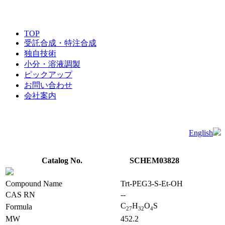
TOP
受託合成・特注合成
独自技術
小分・溶液調製
ピックアップ
お問い合わせ
会社案内
English
Catalog No.
SCHEM03828
Compound Name
Trt-PEG3-S-Et-OH
CAS RN
--
C
H
O
S
Formula
2
7
3
2
4
MW
452.2