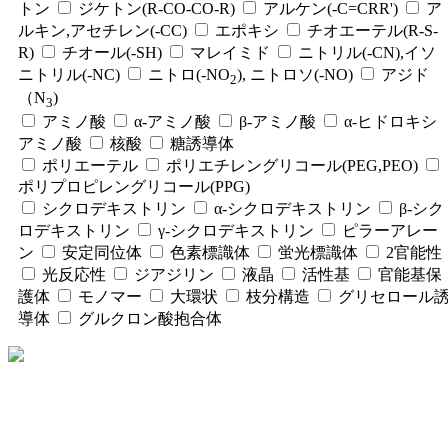
トン
ジケトン(R-CO-CO-R)
アルケン(-C=CRR')
ア
ルキン,アセチレン(-CC)
エポキシ
チオエーテル(R-S-
R)
チオール(-SH)
マレイミド
ニトリル(-CN),イソ
ニトリル(-NC)
ニトロ(-NO
), ニトロソ(-NO)
アジド
2
（N
)
3
アミノ酸
α-アミノ酸
β-アミノ酸
α-ヒドロキシ
アミノ酸
核酸
糖誘導体
ポリエーテル
ポリエチレングリコール(PEG,PEO)
ポリプロピレングリコール(PPG)
シクロデキストリン
α-シクロデキストリン
β-シク
ロデキストリン
γ-シクロデキストリン
ピラーアレー
ン
安定同位体
色素標識体
蛍光標識体
2官能性
光反応性
ジアジリン
液晶
活性基
官能基保
護体
モノマー
大環状
枝分構造
グリセロール
導体
グルクロン酸抱合体