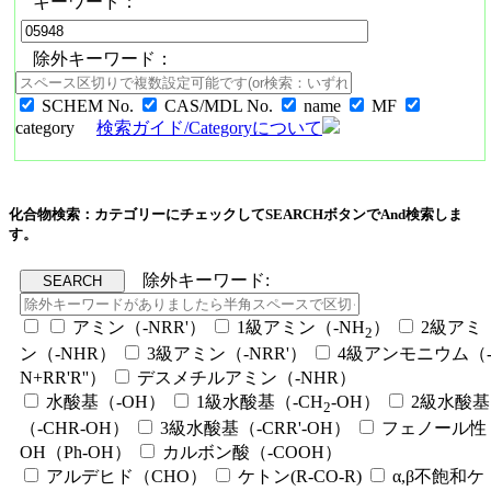
キーワード：
除外キーワード：
SCHEM No.
CAS/MDL No.
name
MF
category
検索ガイド/Categoryについて
化合物検索：カテゴリーにチェックしてSEARCHボタンでAnd検索しま
す。
除外キーワード:
アミン（-NRR'）
1級アミン（-NH
）
2級アミ
2
ン（-NHR）
3級アミン（-NRR'）
4級アンモニウム（
N+RR'R''）
デスメチルアミン（-NHR）
水酸基（-OH）
1級水酸基（-CH
-OH）
2級水酸基
2
（-CHR-OH）
3級水酸基（-CRR'-OH）
フェノール性
OH（Ph-OH）
カルボン酸（-COOH）
アルデヒド（CHO）
ケトン(R-CO-R)
α,β不飽和ケ