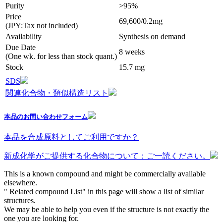
Purity
>95%
Price
69,600/0.2mg
(JPY:Tax not included)
Availability
Synthesis on demand
Due Date
8 weeks
(One wk. for less than stock quant.)
Stock
15.7 mg
SDS
関連化合物・類似構造リスト
本品のお問い合わせフォーム
本品を合成原料としてご利用ですか？
新成化学がご提供する化合物について：ご一読ください。
This is a known compound and might be commercially available
elsewhere.
" Related compound List" in this page will show a list of similar
structures.
We may be able to help you even if the structure is not exactly the
one you are looking for.