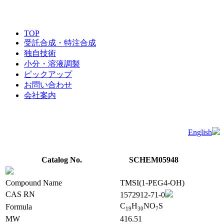
TOP
受託合成・特注合成
独自技術
小分・溶液調製
ピックアップ
お問い合わせ
会社案内
English
Catalog No.
SCHEM05948
Compound Name
TMSI(1-PEG4-OH)
CAS RN
1572912-71-0
C
H
NO
S
Formula
1
9
3
0
7
MW
416.51