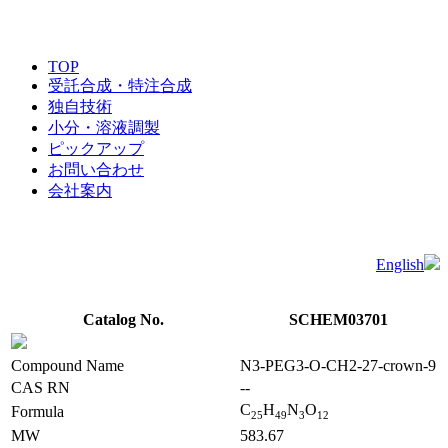
TOP
受託合成・特注合成
独自技術
小分・溶液調製
ピックアップ
お問い合わせ
会社案内
English
Catalog No.
SCHEM03701
Compound Name
N3-PEG3-O-CH2-27-crown-9
CAS RN
--
C
H
N
O
Formula
2
5
4
9
3
1
2
MW
583.67