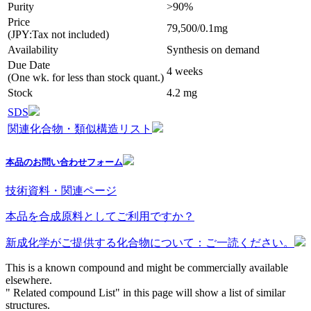
Purity
>90%
Price
79,500/0.1mg
(JPY:Tax not included)
Availability
Synthesis on demand
Due Date
4 weeks
(One wk. for less than stock quant.)
Stock
4.2 mg
SDS
関連化合物・類似構造リスト
本品のお問い合わせフォーム
技術資料・関連ページ
本品を合成原料としてご利用ですか？
新成化学がご提供する化合物について：ご一読ください。
This is a known compound and might be commercially available
elsewhere.
" Related compound List" in this page will show a list of similar
structures.