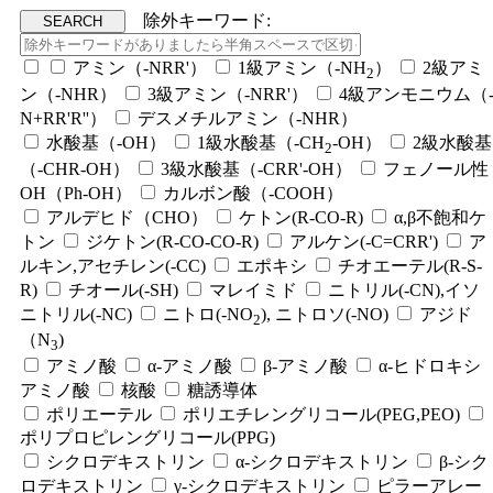
除外キーワード:
アミン（-NRR'）
1級アミン（-NH
）
2級アミ
2
ン（-NHR）
3級アミン（-NRR'）
4級アンモニウム（
N+RR'R''）
デスメチルアミン（-NHR）
水酸基（-OH）
1級水酸基（-CH
-OH）
2級水酸基
2
（-CHR-OH）
3級水酸基（-CRR'-OH）
フェノール性
OH（Ph-OH）
カルボン酸（-COOH）
アルデヒド（CHO）
ケトン(R-CO-R)
α,β不飽和ケ
トン
ジケトン(R-CO-CO-R)
アルケン(-C=CRR')
ア
ルキン,アセチレン(-CC)
エポキシ
チオエーテル(R-S-
R)
チオール(-SH)
マレイミド
ニトリル(-CN),イソ
ニトリル(-NC)
ニトロ(-NO
), ニトロソ(-NO)
アジド
2
（N
)
3
アミノ酸
α-アミノ酸
β-アミノ酸
α-ヒドロキシ
アミノ酸
核酸
糖誘導体
ポリエーテル
ポリエチレングリコール(PEG,PEO)
ポリプロピレングリコール(PPG)
シクロデキストリン
α-シクロデキストリン
β-シク
ロデキストリン
γ-シクロデキストリン
ピラーアレー