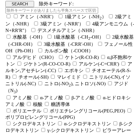
除外キーワード:
アミン（-NRR'）
1級アミン（-NH
）
2級アミ
2
ン（-NHR）
3級アミン（-NRR'）
4級アンモニウム（
N+RR'R''）
デスメチルアミン（-NHR）
水酸基（-OH）
1級水酸基（-CH
-OH）
2級水酸基
2
（-CHR-OH）
3級水酸基（-CRR'-OH）
フェノール性
OH（Ph-OH）
カルボン酸（-COOH）
アルデヒド（CHO）
ケトン(R-CO-R)
α,β不飽和ケ
トン
ジケトン(R-CO-CO-R)
アルケン(-C=CRR')
ア
ルキン,アセチレン(-CC)
エポキシ
チオエーテル(R-S-
R)
チオール(-SH)
マレイミド
ニトリル(-CN),イソ
ニトリル(-NC)
ニトロ(-NO
), ニトロソ(-NO)
アジド
2
（N
)
3
アミノ酸
α-アミノ酸
β-アミノ酸
α-ヒドロキシ
アミノ酸
核酸
糖誘導体
ポリエーテル
ポリエチレングリコール(PEG,PEO)
ポリプロピレングリコール(PPG)
シクロデキストリン
α-シクロデキストリン
β-シク
ロデキストリン
γ-シクロデキストリン
ピラーアレー