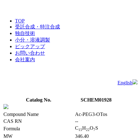
TOP
受託合成・特注合成
独自技術
小分・溶液調製
ピックアップ
お問い合わせ
会社案内
English
Catalog No.
SCHEM01928
Compound Name
Ac-PEG3-OTos
CAS RN
--
C
H
O
S
Formula
1
5
2
2
7
MW
346.40