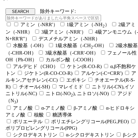
除外キーワード:
アミン（-NRR'）
1級アミン（-NH
）
2級アミ
2
ン（-NHR）
3級アミン（-NRR'）
4級アンモニウム（
N+RR'R''）
デスメチルアミン（-NHR）
水酸基（-OH）
1級水酸基（-CH
-OH）
2級水酸基
2
（-CHR-OH）
3級水酸基（-CRR'-OH）
フェノール性
OH（Ph-OH）
カルボン酸（-COOH）
アルデヒド（CHO）
ケトン(R-CO-R)
α,β不飽和ケ
トン
ジケトン(R-CO-CO-R)
アルケン(-C=CRR')
ア
ルキン,アセチレン(-CC)
エポキシ
チオエーテル(R-S-
R)
チオール(-SH)
マレイミド
ニトリル(-CN),イソ
ニトリル(-NC)
ニトロ(-NO
), ニトロソ(-NO)
アジド
2
（N
)
3
アミノ酸
α-アミノ酸
β-アミノ酸
α-ヒドロキシ
アミノ酸
核酸
糖誘導体
ポリエーテル
ポリエチレングリコール(PEG,PEO)
ポリプロピレングリコール(PPG)
シクロデキストリン
α-シクロデキストリン
β-シク