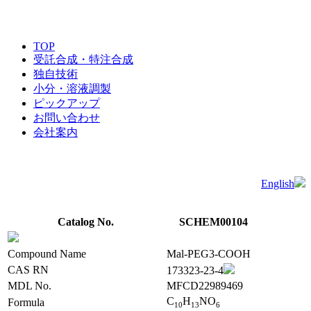
TOP
受託合成・特注合成
独自技術
小分・溶液調製
ピックアップ
お問い合わせ
会社案内
English
Catalog No.
SCHEM00104
Compound Name
Mal-PEG3-COOH
CAS RN
173323-23-4
MDL No.
MFCD22989469
C
H
NO
Formula
1
0
1
3
6