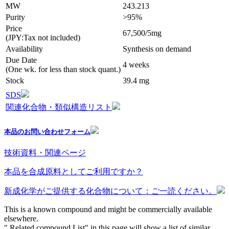
MW
243.213
Purity
>95%
Price
67,500/5mg
(JPY:Tax not included)
Availability
Synthesis on demand
Due Date
4 weeks
(One wk. for less than stock quant.)
Stock
39.4 mg
SDS
関連化合物・類似構造リスト
本品のお問い合わせフォーム
技術資料・関連ページ
本品を合成原料としてご利用ですか？
新成化学がご提供する化合物について：ご一読ください。
This is a known compound and might be commercially available
elsewhere.
" Related compound List" in this page will show a list of similar