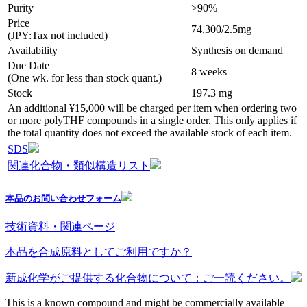
Purity
>90%
Price
74,300/2.5mg
(JPY:Tax not included)
Availability
Synthesis on demand
Due Date
8 weeks
(One wk. for less than stock quant.)
Stock
197.3 mg
An additional ¥15,000 will be charged per item when ordering two
or more polyTHF compounds in a single order. This only applies if
the total quantity does not exceed the available stock of each item.
SDS
関連化合物・類似構造リスト
本品のお問い合わせフォーム
技術資料・関連ページ
本品を合成原料としてご利用ですか？
新成化学がご提供する化合物について：ご一読ください。
This is a known compound and might be commercially available