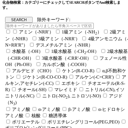
化合物検索：カテゴリーにチェックしてSEARCHボタンでAnd検索しま
す。
除外キーワード:
アミン（-NRR'）
1級アミン（-NH
）
2級アミ
2
ン（-NHR）
3級アミン（-NRR'）
4級アンモニウム（
N+RR'R''）
デスメチルアミン（-NHR）
水酸基（-OH）
1級水酸基（-CH
-OH）
2級水酸基
2
（-CHR-OH）
3級水酸基（-CRR'-OH）
フェノール性
OH（Ph-OH）
カルボン酸（-COOH）
アルデヒド（CHO）
ケトン(R-CO-R)
α,β不飽和ケ
トン
ジケトン(R-CO-CO-R)
アルケン(-C=CRR')
ア
ルキン,アセチレン(-CC)
エポキシ
チオエーテル(R-S-
R)
チオール(-SH)
マレイミド
ニトリル(-CN),イソ
ニトリル(-NC)
ニトロ(-NO
), ニトロソ(-NO)
アジド
2
（N
)
3
アミノ酸
α-アミノ酸
β-アミノ酸
α-ヒドロキシ
アミノ酸
核酸
糖誘導体
ポリエーテル
ポリエチレングリコール(PEG,PEO)
ポリプロピレングリコール(PPG)