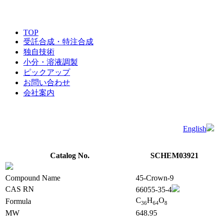
TOP
受託合成・特注合成
独自技術
小分・溶液調製
ピックアップ
お問い合わせ
会社案内
English
Catalog No.
SCHEM03921
Compound Name
45-Crown-9
CAS RN
66055-35-4
C
H
O
Formula
3
6
6
4
8
MW
648.95