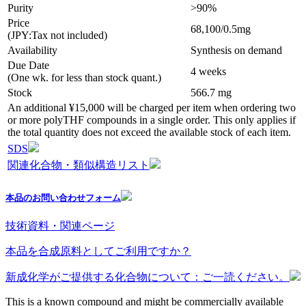
Purity
>90%
Price
68,100/0.5mg
(JPY:Tax not included)
Availability
Synthesis on demand
Due Date
4 weeks
(One wk. for less than stock quant.)
Stock
566.7 mg
An additional ¥15,000 will be charged per item when ordering two
or more polyTHF compounds in a single order. This only applies if
the total quantity does not exceed the available stock of each item.
SDS
関連化合物・類似構造リスト
本品のお問い合わせフォーム
技術資料・関連ページ
本品を合成原料としてご利用ですか？
新成化学がご提供する化合物について：ご一読ください。
This is a known compound and might be commercially available