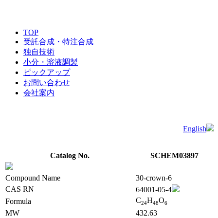
TOP
受託合成・特注合成
独自技術
小分・溶液調製
ピックアップ
お問い合わせ
会社案内
English
Catalog No.
SCHEM03897
Compound Name
30-crown-6
CAS RN
64001-05-4
C
H
O
Formula
2
4
4
8
6
MW
432.63