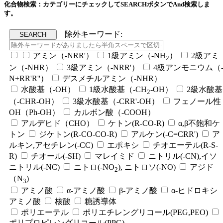
化合物検索：カテゴリーにチェックしてSEARCHボタンでAnd検索しま
す。
除外キーワード:
アミン（-NRR'）
1級アミン（-NH
）
2級アミ
2
ン（-NHR）
3級アミン（-NRR'）
4級アンモニウム（
N+RR'R''）
デスメチルアミン（-NHR）
水酸基（-OH）
1級水酸基（-CH
-OH）
2級水酸基
2
（-CHR-OH）
3級水酸基（-CRR'-OH）
フェノール性
OH（Ph-OH）
カルボン酸（-COOH）
アルデヒド（CHO）
ケトン(R-CO-R)
α,β不飽和ケ
トン
ジケトン(R-CO-CO-R)
アルケン(-C=CRR')
ア
ルキン,アセチレン(-CC)
エポキシ
チオエーテル(R-S-
R)
チオール(-SH)
マレイミド
ニトリル(-CN),イソ
ニトリル(-NC)
ニトロ(-NO
), ニトロソ(-NO)
アジド
2
（N
)
3
アミノ酸
α-アミノ酸
β-アミノ酸
α-ヒドロキシ
アミノ酸
核酸
糖誘導体
ポリエーテル
ポリエチレングリコール(PEG,PEO)
ポリプロピレングリコール(PPG)