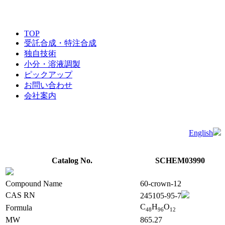
TOP
受託合成・特注合成
独自技術
小分・溶液調製
ピックアップ
お問い合わせ
会社案内
English
Catalog No.
SCHEM03990
Compound Name
60-crown-12
CAS RN
245105-95-7
C
H
O
Formula
4
8
9
6
1
2
MW
865.27