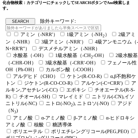
化合物検索：カテゴリーにチェックしてSEARCHボタンでAnd検索しま
す。
除外キーワード:
アミン（-NRR'）
1級アミン（-NH
）
2級アミ
2
ン（-NHR）
3級アミン（-NRR'）
4級アンモニウム（
N+RR'R''）
デスメチルアミン（-NHR）
水酸基（-OH）
1級水酸基（-CH
-OH）
2級水酸基
2
（-CHR-OH）
3級水酸基（-CRR'-OH）
フェノール性
OH（Ph-OH）
カルボン酸（-COOH）
アルデヒド（CHO）
ケトン(R-CO-R)
α,β不飽和ケ
トン
ジケトン(R-CO-CO-R)
アルケン(-C=CRR')
ア
ルキン,アセチレン(-CC)
エポキシ
チオエーテル(R-S-
R)
チオール(-SH)
マレイミド
ニトリル(-CN),イソ
ニトリル(-NC)
ニトロ(-NO
), ニトロソ(-NO)
アジド
2
（N
)
3
アミノ酸
α-アミノ酸
β-アミノ酸
α-ヒドロキシ
アミノ酸
核酸
糖誘導体
ポリエーテル
ポリエチレングリコール(PEG,PEO)
ポリプロピレングリコール(PPG)