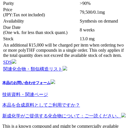
Purity
>90%
Price
79,500/0.1mg
(JPY:Tax not included)
Availability
Synthesis on demand
Due Date
8 weeks
(One wk. for less than stock quant.)
Stock
13.0 mg
An additional ¥15,000 will be charged per item when ordering two
or more polyTHF compounds in a single order. This only applies if
the total quantity does not exceed the available stock of each item.
SDS
関連化合物・類似構造リスト
本品のお問い合わせフォーム
技術資料・関連ページ
本品を合成原料としてご利用ですか？
新成化学がご提供する化合物について：ご一読ください。
This is a known compound and might be commercially available