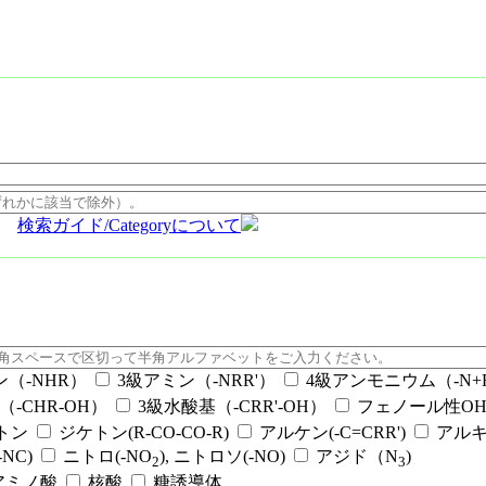
検索ガイド/Categoryについて
ン（-NHR）
3級アミン（-NRR'）
4級アンモニウム（-N+RR
（-CHR-OH）
3級水酸基（-CRR'-OH）
フェノール性OH（
ケトン
ジケトン(R-CO-CO-R)
アルケン(-C=CRR')
アルキ
NC)
ニトロ(-NO
), ニトロソ(-NO)
アジド（N
)
2
3
アミノ酸
核酸
糖誘導体