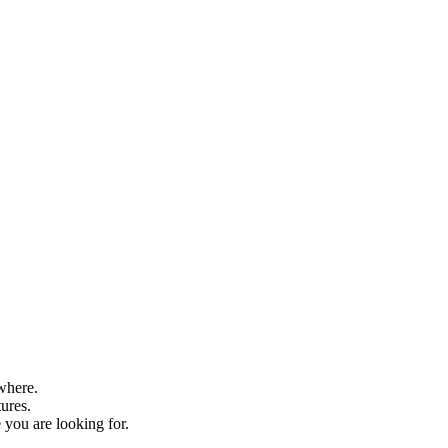
where.
tures.
 you are looking for.