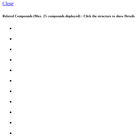
Close
Related Compounds (Max. 25 compounds displayed) : Click the structure to show Details