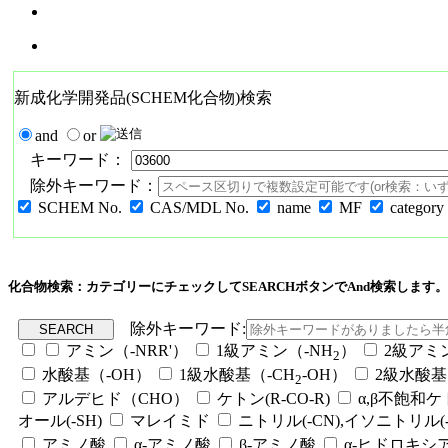
新成化学開発品(SCHEM化合物)検索
and
or
キーワード：
除外キーワード：
SCHEM No.
CAS/MDL No.
name
MF
category
化合物検索：カテゴリーにチェックしてSEARCHボタンでAnd検索します。
除外キーワード:
アミン（-NRR'）
1級アミン（-NH
）
2級アミ
2
水酸基（-OH）
1級水酸基（-CH
-OH）
2級水酸基
2
アルデヒド（CHO）
ケトン(R-CO-R)
α,β不飽和
オール(-SH)
マレイミド
ニトリル(-CN),イソニトリル(-
アミノ酸
α-アミノ酸
β-アミノ酸
α-ヒドロキシ