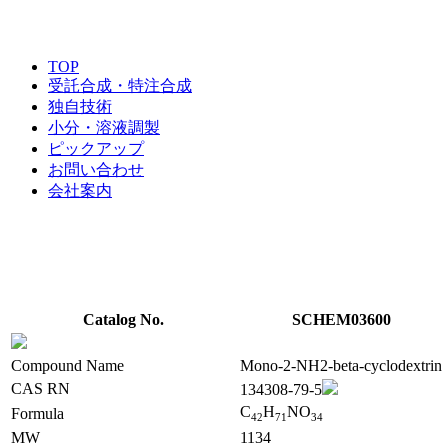
TOP
受託合成・特注合成
独自技術
小分・溶液調製
ピックアップ
お問い合わせ
会社案内
Catalog No.
SCHEM03600
Compound Name
Mono-2-NH2-beta-cyclodextrin
CAS RN
134308-79-5
C
H
NO
Formula
4
2
7
1
3
4
MW
1134