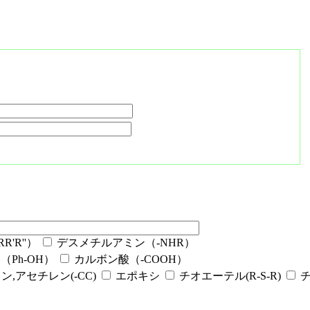
'R''）
デスメチルアミン（-NHR）
Ph-OH）
カルボン酸（-COOH）
ン,アセチレン(-CC)
エポキシ
チオエーテル(R-S-R)