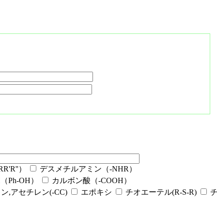
'R''）
デスメチルアミン（-NHR）
Ph-OH）
カルボン酸（-COOH）
ン,アセチレン(-CC)
エポキシ
チオエーテル(R-S-R)