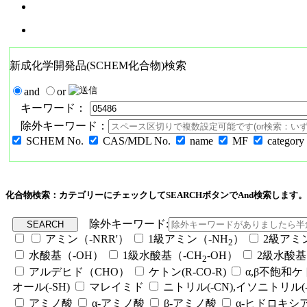
新成化学開発品(SCHEM化合物)検索
and
or
キーワード：
除外キーワード：
SCHEM No.
CAS/MDL No.
name
MF
category
化合物検索：カテゴリーにチェックしてSEARCHボタンでAnd検索します。
除外キーワード:
アミン（-NRR'）
1級アミン（-NH
）
2級アミ
2
水酸基（-OH）
1級水酸基（-CH
-OH）
2級水酸基
2
アルデヒド（CHO）
ケトン(R-CO-R)
α,β不飽和
オール(-SH)
マレイミド
ニトリル(-CN),イソニトリル(-
アミノ酸
α-アミノ酸
β-アミノ酸
α-ヒドロキシ