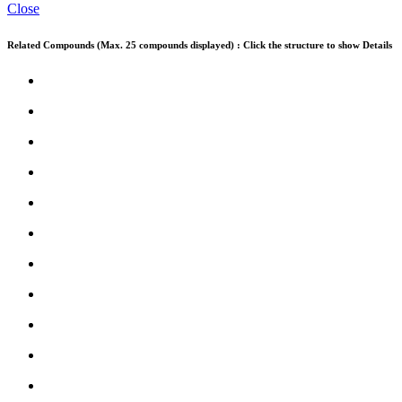
Close
Related Compounds (Max. 25 compounds displayed) : Click the structure to show Details