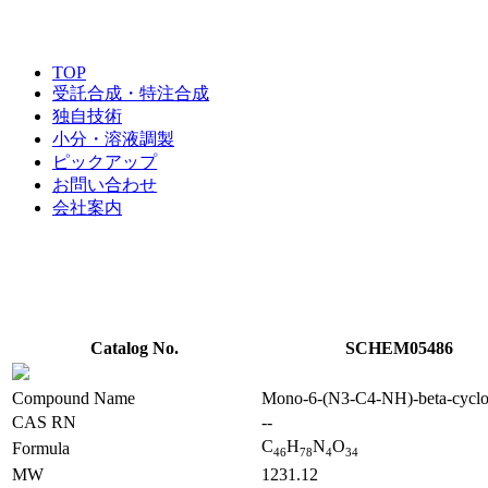
TOP
受託合成・特注合成
独自技術
小分・溶液調製
ピックアップ
お問い合わせ
会社案内
Catalog No.
SCHEM05486
Compound Name
Mono-6-(N3-C4-NH)-beta-cyclo
CAS RN
--
C
H
N
O
Formula
4
6
7
8
4
3
4
MW
1231.12