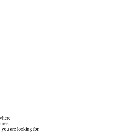
where.
tures.
 you are looking for.