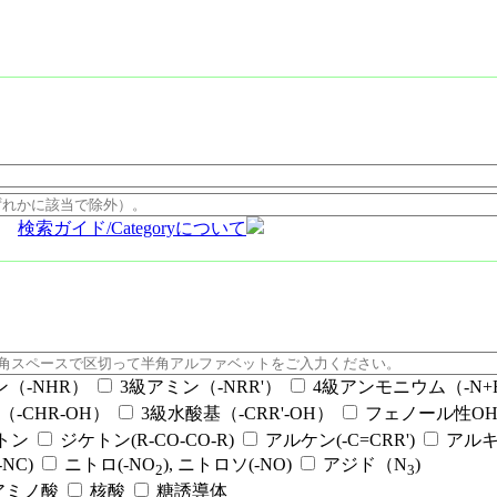
検索ガイド/Categoryについて
ン（-NHR）
3級アミン（-NRR'）
4級アンモニウム（-N+RR
（-CHR-OH）
3級水酸基（-CRR'-OH）
フェノール性OH（
ケトン
ジケトン(R-CO-CO-R)
アルケン(-C=CRR')
アルキ
NC)
ニトロ(-NO
), ニトロソ(-NO)
アジド（N
)
2
3
アミノ酸
核酸
糖誘導体