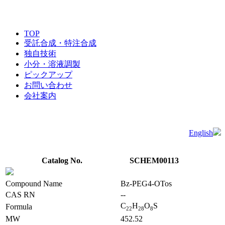
TOP
受託合成・特注合成
独自技術
小分・溶液調製
ピックアップ
お問い合わせ
会社案内
English
Catalog No.
SCHEM00113
Compound Name
Bz-PEG4-OTos
CAS RN
--
C
H
O
S
Formula
2
2
2
8
8
MW
452.52