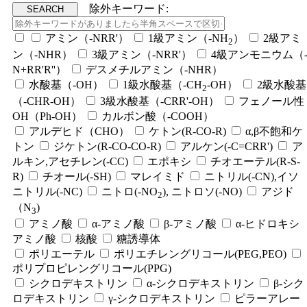
除外キーワード:
アミン（-NRR'）
1級アミン（-NH
）
2級アミ
2
ン（-NHR）
3級アミン（-NRR'）
4級アンモニウム（
N+RR'R''）
デスメチルアミン（-NHR）
水酸基（-OH）
1級水酸基（-CH
-OH）
2級水酸基
2
（-CHR-OH）
3級水酸基（-CRR'-OH）
フェノール性
OH（Ph-OH）
カルボン酸（-COOH）
アルデヒド（CHO）
ケトン(R-CO-R)
α,β不飽和ケ
トン
ジケトン(R-CO-CO-R)
アルケン(-C=CRR')
ア
ルキン,アセチレン(-CC)
エポキシ
チオエーテル(R-S-
R)
チオール(-SH)
マレイミド
ニトリル(-CN),イソ
ニトリル(-NC)
ニトロ(-NO
), ニトロソ(-NO)
アジド
2
（N
)
3
アミノ酸
α-アミノ酸
β-アミノ酸
α-ヒドロキシ
アミノ酸
核酸
糖誘導体
ポリエーテル
ポリエチレングリコール(PEG,PEO)
ポリプロピレングリコール(PPG)
シクロデキストリン
α-シクロデキストリン
β-シク
ロデキストリン
γ-シクロデキストリン
ピラーアレー