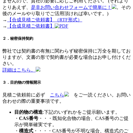
ませんので、貴社の必要に応じご利用ください。 (それより
とりあえず、
是非お問い合わせフォームで簡単に！
。その
後のメールやり取りでご活用頂ければ幸いです。)
→
【合成見積ご依頼書】（RTF形式）
→
【合成見積ご依頼書】
２．秘密保持契約
弊社では契約書の有無に関わらず秘密保持に万全を期してお
りますが、文書の形で契約書が必要な場合はお申し付けくだ
さい。
詳細はこちら。
３．目的物の情報開示
見積ご依頼前に必ず
こちら
をご一読ください。お問い
合わせの際の重要事項です。
目的物の構造
:下記のいずれかをご提示願います。
・
CAS番号
・・・既知化合物の場合、CAS番号のご提
示が簡単確実です。
・
構造式
・・・・CAS番号が不明な場合、構造式のご