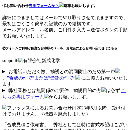
①お問い合わせ
専用フォームから
是非お願いします。
詳細につきましてはメールでやり取りさせて頂きますので、
最初はごくごく簡単な記載のみで結構です。
メールアドレス、お名前、ご用件を入力→送信ボタンの手順
でお願いいたします。
②フォームご利用が困難なお客様のメール、お電話によるお問い合わせはこちら
support6
お電話いただく際、勧誘との混同防止のため第一声
、
”合成の件で”または”受託の件で”
にご協力お願いいたし
ます。
弊社業務とは無関係のご要件、勧誘目的の方
は必ず
こ
ちらの専用フォーム
からお願いします。
ファックスによるお問い合わせは2023年5月以降、受け付
けておりません。（機器を廃棄しました）
「合成見積ご依頼書」：弊社としては特に書式希望はござい