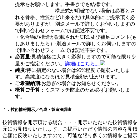
提示をお願いします。手書きでも結構です。
構造式が明確でない場合は必要とさ
れる骨格、性質など出来るだけ具体的にご提示頂く必
要がありますが、別途メールで詳しくお伺いしますの
で問い合わせフォームでは記述不要です。
・化合物の構造が記載されたURL及び補足コメント(も
しありましたら）:別途メールで詳しくお伺いしますの
で問い合わせフォームでは記述不要です。
必要量
:見積価格に大きく影響しますので可能な限り少
量をご指定ください。
詳細はこちら。
純度
:特に指定のない場合は95%程度で提案いたしま
す。高純度になるほど見積金額が上がります。
ご希望納期
:お急ぎの場合はお知らせください。
概算ご予算
：ミスマッチ防止のため必ずお願いしま
す。
４．技術情報開示／合成・製造法調査
技術情報を開示頂ける場合・・・開示いただいた技術情報を
元にお見積りいたします。ご提示いただく情報の内容を見積
金額に反映いたしますので、可能な限り多くの情報をご提示