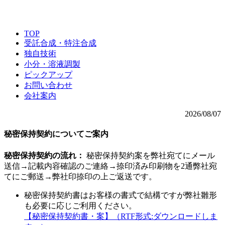
TOP
受託合成・特注合成
独自技術
小分・溶液調製
ピックアップ
お問い合わせ
会社案内
2026/08/07
秘密保持契約についてご案内
秘密保持契約の流れ：
秘密保持契約案を弊社宛てにメール
送信→記載内容確認のご連絡→捺印済み印刷物を2通弊社宛
てにご郵送→弊社印捺印の上ご返送です。
秘密保持契約書はお客様の書式で結構ですが弊社雛形
も必要に応じご利用ください。
【秘密保持契約書・案】（RTF形式:ダウンロードしま