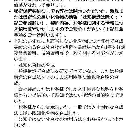
価格が変わって参ります。
秘密保持契約なしでも弊社は開示いただいた、新規ま
たは機密性の高い化合物の情報（既知構造は除く：下
記ご参照願い）、契約内容、お客様に関する情報につ
き秘密厳守いたしますのでご安心ください（下記注意
事項をご一読願います）。
下記のいずれにも該当しない化合物につき弊社で合成
実績のある合成化合物の構造を最終納品から1年を経過
後営業資料、技術資料等で一般公開する可能性がござ
います。
・既知化合物の合成
・類似構造で合成法を確立できていない、または類似
構造の合成法をそのまま適用困難な新規化合物の合
成。
・貴社製品またはお客様でしか入手困難な原料をお客
様からご提供頂いて既知ではない構造の目的物まで導
いた。
・お客様からご提示頂いた、一般では入手困難な合成
法に従い既知化合物を合成した。
・公知ではない化合物の活用方法をお客様からご提示
頂いた。