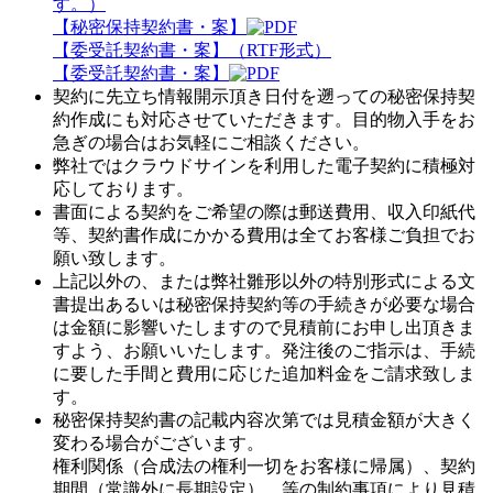
す。）
【秘密保持契約書・案】
【委受託契約書・案】（RTF形式）
【委受託契約書・案】
契約に先立ち情報開示頂き日付を遡っての秘密保持契
約作成にも対応させていただきます。目的物入手をお
急ぎの場合はお気軽にご相談ください。
弊社ではクラウドサインを利用した電子契約に積極対
応しております。
書面による契約をご希望の際は郵送費用、収入印紙代
等、契約書作成にかかる費用は全てお客様ご負担でお
願い致します。
上記以外の、または弊社雛形以外の特別形式による文
書提出あるいは秘密保持契約等の手続きが必要な場合
は金額に影響いたしますので見積前にお申し出頂きま
すよう、お願いいたします。発注後のご指示は、手続
に要した手間と費用に応じた追加料金をご請求致しま
す。
秘密保持契約書の記載内容次第では見積金額が大きく
変わる場合がございます。
権利関係（合成法の権利一切をお客様に帰属）、契約
期間（常識外に長期設定）、等の制約事項により見積