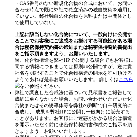
・CAS番号のない新規化合物の合成において、お問い
合わせ時点で既に弊社で確立済みの独自技術を適用し
ていない。弊社独自の化合物を原料または中間体とし
て使用していない。
上記に該当しない化合物について、一般向けに公開す
ることでお客様にご迷惑をお掛けする可能性がある場
合は秘密保持契約書の締結または秘密保持誓約書提出
をご指示頂きますよう、お願いいたします。
尚、化合物構造を弊社HPで公開する場合でもお客様に
関する情報につきましては原則非公開ですが、逆に貴
社名を明記することで化合物構造の開示を許可頂ける
ようであれば是非お願いいたします。 詳しくは
こちら
をご参照ください。
弊社で調査した合成法に基づいて見積書をご報告して
成約に至らなかった場合、お問い合わせいただいた化
合物またはその誘導体等を弊社の判断で自主研究的に
合成し、 成果を弊社HPに公開し一般向けに販売する
ことがあります。お客様にご迷惑がかかる場合は構造
を開示いただく前に秘密保持契約書作成のご指示を頂
きますよう、お願いいたします。