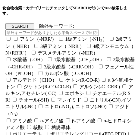
化合物検索：カテゴリーにチェックしてSEARCHボタンでAnd検索しま
す。
除外キーワード:
アミン（-NRR'）
1級アミン（-NH
）
2級アミ
2
ン（-NHR）
3級アミン（-NRR'）
4級アンモニウム（
N+RR'R''）
デスメチルアミン（-NHR）
水酸基（-OH）
1級水酸基（-CH
-OH）
2級水酸基
2
（-CHR-OH）
3級水酸基（-CRR'-OH）
フェノール性
OH（Ph-OH）
カルボン酸（-COOH）
アルデヒド（CHO）
ケトン(R-CO-R)
α,β不飽和ケ
トン
ジケトン(R-CO-CO-R)
アルケン(-C=CRR')
ア
ルキン,アセチレン(-CC)
エポキシ
チオエーテル(R-S-
R)
チオール(-SH)
マレイミド
ニトリル(-CN),イソ
ニトリル(-NC)
ニトロ(-NO
), ニトロソ(-NO)
アジド
2
（N
)
3
アミノ酸
α-アミノ酸
β-アミノ酸
α-ヒドロキシ
アミノ酸
核酸
糖誘導体
ポリエーテル
ポリエチレングリコール(PEG,PEO)