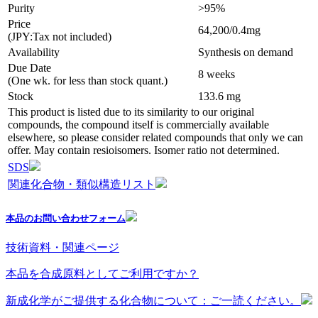
Purity
>95%
Price
64,200/0.4mg
(JPY:Tax not included)
Availability
Synthesis on demand
Due Date
8 weeks
(One wk. for less than stock quant.)
Stock
133.6 mg
This product is listed due to its similarity to our original
compounds, the compound itself is commercially available
elsewhere, so please consider related compounds that only we can
offer. May contain resioisomers. Isomer ratio not determined.
SDS
関連化合物・類似構造リスト
本品のお問い合わせフォーム
技術資料・関連ページ
本品を合成原料としてご利用ですか？
新成化学がご提供する化合物について：ご一読ください。