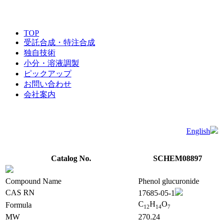
TOP
受託合成・特注合成
独自技術
小分・溶液調製
ピックアップ
お問い合わせ
会社案内
English
Catalog No.
SCHEM08897
Compound Name
Phenol glucuronide
CAS RN
17685-05-1
C
H
O
Formula
1
2
1
4
7
MW
270.24