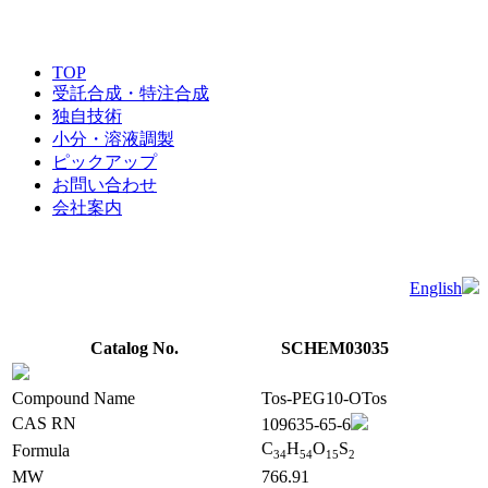
TOP
受託合成・特注合成
独自技術
小分・溶液調製
ピックアップ
お問い合わせ
会社案内
English
Catalog No.
SCHEM03035
Compound Name
Tos-PEG10-OTos
CAS RN
109635-65-6
C
H
O
S
Formula
3
4
5
4
1
5
2
MW
766.91