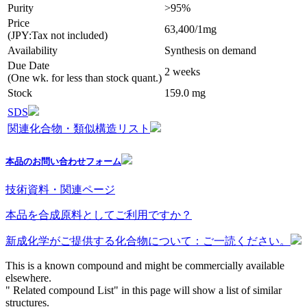
Purity
>95%
Price
63,400/1mg
(JPY:Tax not included)
Availability
Synthesis on demand
Due Date
2 weeks
(One wk. for less than stock quant.)
Stock
159.0 mg
SDS
関連化合物・類似構造リスト
本品のお問い合わせフォーム
技術資料・関連ページ
本品を合成原料としてご利用ですか？
新成化学がご提供する化合物について：ご一読ください。
This is a known compound and might be commercially available
elsewhere.
" Related compound List" in this page will show a list of similar
structures.