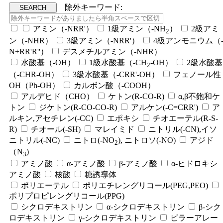
除外キーワード:
アミン（-NRR'）
1級アミン（-NH
）
2級アミ
2
ン（-NHR）
3級アミン（-NRR'）
4級アンモニウム（
N+RR'R''）
デスメチルアミン（-NHR）
水酸基（-OH）
1級水酸基（-CH
-OH）
2級水酸基
2
（-CHR-OH）
3級水酸基（-CRR'-OH）
フェノール性
OH（Ph-OH）
カルボン酸（-COOH）
アルデヒド（CHO）
ケトン(R-CO-R)
α,β不飽和ケ
トン
ジケトン(R-CO-CO-R)
アルケン(-C=CRR')
ア
ルキン,アセチレン(-CC)
エポキシ
チオエーテル(R-S-
R)
チオール(-SH)
マレイミド
ニトリル(-CN),イソ
ニトリル(-NC)
ニトロ(-NO
), ニトロソ(-NO)
アジド
2
（N
)
3
アミノ酸
α-アミノ酸
β-アミノ酸
α-ヒドロキシ
アミノ酸
核酸
糖誘導体
ポリエーテル
ポリエチレングリコール(PEG,PEO)
ポリプロピレングリコール(PPG)
シクロデキストリン
α-シクロデキストリン
β-シク
ロデキストリン
γ-シクロデキストリン
ピラーアレー