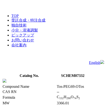
TOP
受託合成・特注合成
独自技術
小分・溶液調製
ピックアップ
お問い合わせ
会社案内
English
Catalog No.
SCHEM07332
Compound Name
Tos-PEG69-OTos
CAS RN
--
C
H
O
S
Formula
1
5
2
2
9
0
7
4
2
MW
3366.01