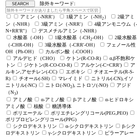
除外キーワード:
アミン（-NRR'）
1級アミン（-NH
）
2級アミ
2
ン（-NHR）
3級アミン（-NRR'）
4級アンモニウム（
N+RR'R''）
デスメチルアミン（-NHR）
水酸基（-OH）
1級水酸基（-CH
-OH）
2級水酸基
2
（-CHR-OH）
3級水酸基（-CRR'-OH）
フェノール性
OH（Ph-OH）
カルボン酸（-COOH）
アルデヒド（CHO）
ケトン(R-CO-R)
α,β不飽和ケ
トン
ジケトン(R-CO-CO-R)
アルケン(-C=CRR')
ア
ルキン,アセチレン(-CC)
エポキシ
チオエーテル(R-S-
R)
チオール(-SH)
マレイミド
ニトリル(-CN),イソ
ニトリル(-NC)
ニトロ(-NO
), ニトロソ(-NO)
アジド
2
（N
)
3
アミノ酸
α-アミノ酸
β-アミノ酸
α-ヒドロキシ
アミノ酸
核酸
糖誘導体
ポリエーテル
ポリエチレングリコール(PEG,PEO)
ポリプロピレングリコール(PPG)
シクロデキストリン
α-シクロデキストリン
β-シク
ロデキストリン
γ-シクロデキストリン
ピラーアレー