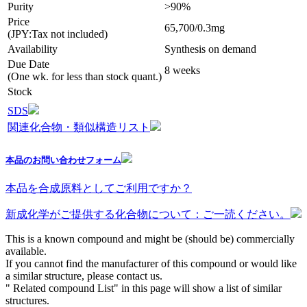
Purity
>90%
Price
65,700/0.3mg
(JPY:Tax not included)
Availability
Synthesis on demand
Due Date
8 weeks
(One wk. for less than stock quant.)
Stock
SDS
関連化合物・類似構造リスト
本品のお問い合わせフォーム
本品を合成原料としてご利用ですか？
新成化学がご提供する化合物について：ご一読ください。
This is a known compound and might be (should be) commercially
available.
If you cannot find the manufacturer of this compound or would like
a similar structure, please contact us.
" Related compound List" in this page will show a list of similar
structures.