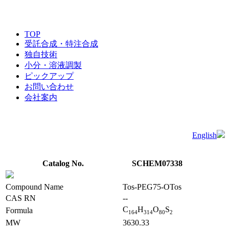
TOP
受託合成・特注合成
独自技術
小分・溶液調製
ピックアップ
お問い合わせ
会社案内
English
Catalog No.
SCHEM07338
Compound Name
Tos-PEG75-OTos
CAS RN
--
C
H
O
S
Formula
1
6
4
3
1
4
8
0
2
MW
3630.33