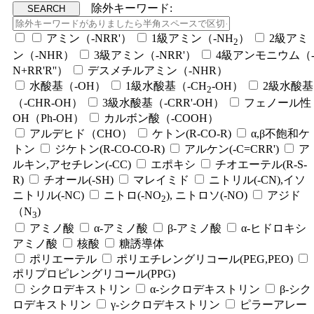
除外キーワード:
アミン（-NRR'）
1級アミン（-NH
）
2級アミ
2
ン（-NHR）
3級アミン（-NRR'）
4級アンモニウム（
N+RR'R''）
デスメチルアミン（-NHR）
水酸基（-OH）
1級水酸基（-CH
-OH）
2級水酸基
2
（-CHR-OH）
3級水酸基（-CRR'-OH）
フェノール性
OH（Ph-OH）
カルボン酸（-COOH）
アルデヒド（CHO）
ケトン(R-CO-R)
α,β不飽和ケ
トン
ジケトン(R-CO-CO-R)
アルケン(-C=CRR')
ア
ルキン,アセチレン(-CC)
エポキシ
チオエーテル(R-S-
R)
チオール(-SH)
マレイミド
ニトリル(-CN),イソ
ニトリル(-NC)
ニトロ(-NO
), ニトロソ(-NO)
アジド
2
（N
)
3
アミノ酸
α-アミノ酸
β-アミノ酸
α-ヒドロキシ
アミノ酸
核酸
糖誘導体
ポリエーテル
ポリエチレングリコール(PEG,PEO)
ポリプロピレングリコール(PPG)
シクロデキストリン
α-シクロデキストリン
β-シク
ロデキストリン
γ-シクロデキストリン
ピラーアレー