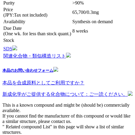
Purity
>90%
Price
65,700/0.3mg
(JPY:Tax not included)
Availability
Synthesis on demand
Due Date
8 weeks
(One wk. for less than stock quant.)
Stock
SDS
関連化合物・類似構造リスト
本品のお問い合わせフォーム
本品を合成原料としてご利用ですか？
新成化学がご提供する化合物について：ご一読ください。
This is a known compound and might be (should be) commercially
available.
If you cannot find the manufacturer of this compound or would like
a similar structure, please contact us.
" Related compound List" in this page will show a list of similar
structures.