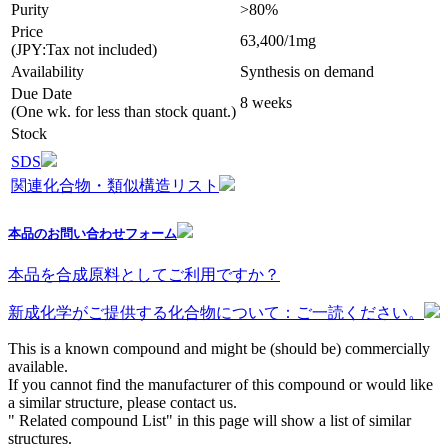
Purity
>80%
Price
63,400/1mg
(JPY:Tax not included)
Availability
Synthesis on demand
Due Date
8 weeks
(One wk. for less than stock quant.)
Stock
SDS
関連化合物・類似構造リスト
本品のお問い合わせフォーム
本品を合成原料としてご利用ですか？
新成化学がご提供する化合物について：ご一読ください。
This is a known compound and might be (should be) commercially
available.
If you cannot find the manufacturer of this compound or would like
a similar structure, please contact us.
" Related compound List" in this page will show a list of similar
structures.