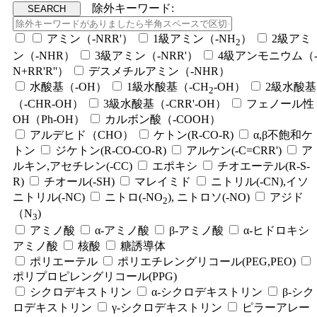
除外キーワード:
アミン（-NRR'）
1級アミン（-NH
）
2級アミ
2
ン（-NHR）
3級アミン（-NRR'）
4級アンモニウム（
N+RR'R''）
デスメチルアミン（-NHR）
水酸基（-OH）
1級水酸基（-CH
-OH）
2級水酸基
2
（-CHR-OH）
3級水酸基（-CRR'-OH）
フェノール性
OH（Ph-OH）
カルボン酸（-COOH）
アルデヒド（CHO）
ケトン(R-CO-R)
α,β不飽和ケ
トン
ジケトン(R-CO-CO-R)
アルケン(-C=CRR')
ア
ルキン,アセチレン(-CC)
エポキシ
チオエーテル(R-S-
R)
チオール(-SH)
マレイミド
ニトリル(-CN),イソ
ニトリル(-NC)
ニトロ(-NO
), ニトロソ(-NO)
アジド
2
（N
)
3
アミノ酸
α-アミノ酸
β-アミノ酸
α-ヒドロキシ
アミノ酸
核酸
糖誘導体
ポリエーテル
ポリエチレングリコール(PEG,PEO)
ポリプロピレングリコール(PPG)
シクロデキストリン
α-シクロデキストリン
β-シク
ロデキストリン
γ-シクロデキストリン
ピラーアレー