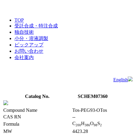
TOP
受託合成・特注合成
独自技術
小分・溶液調製
ピックアップ
お問い合わせ
会社案内
English
Catalog No.
SCHEM07360
Compound Name
Tos-PEG93-OTos
CAS RN
--
C
H
O
S
Formula
2
0
0
3
8
6
9
8
2
MW
4423.28