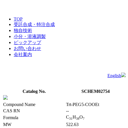
TOP
受託合成・特注合成
独自技術
小分・溶液調製
ピックアップ
お問い合わせ
会社案内
English
Catalog No.
SCHEM02754
Compound Name
Trt-PEG5-COOEt
CAS RN
--
C
H
O
Formula
3
1
3
8
7
MW
522.63