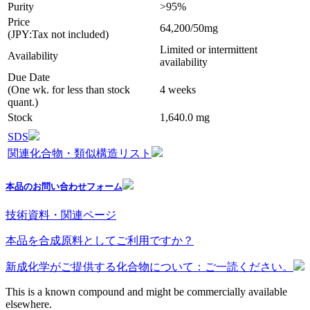
Purity
>95%
Price
64,200/50mg
(JPY:Tax not included)
Limited or intermittent
Availability
availability
Due Date
(One wk. for less than stock
4 weeks
quant.)
Stock
1,640.0 mg
SDS
関連化合物・類似構造リスト
本品のお問い合わせフォーム
技術資料・関連ページ
本品を合成原料としてご利用ですか？
新成化学がご提供する化合物について：ご一読ください。
This is a known compound and might be commercially available
elsewhere.