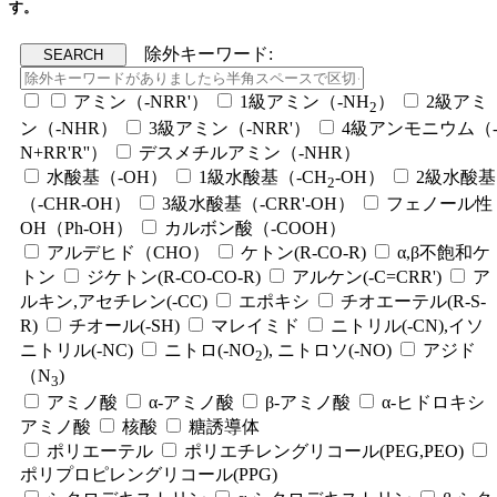
す。
除外キーワード:
アミン（-NRR'）
1級アミン（-NH
）
2級アミ
2
ン（-NHR）
3級アミン（-NRR'）
4級アンモニウム（
N+RR'R''）
デスメチルアミン（-NHR）
水酸基（-OH）
1級水酸基（-CH
-OH）
2級水酸基
2
（-CHR-OH）
3級水酸基（-CRR'-OH）
フェノール性
OH（Ph-OH）
カルボン酸（-COOH）
アルデヒド（CHO）
ケトン(R-CO-R)
α,β不飽和ケ
トン
ジケトン(R-CO-CO-R)
アルケン(-C=CRR')
ア
ルキン,アセチレン(-CC)
エポキシ
チオエーテル(R-S-
R)
チオール(-SH)
マレイミド
ニトリル(-CN),イソ
ニトリル(-NC)
ニトロ(-NO
), ニトロソ(-NO)
アジド
2
（N
)
3
アミノ酸
α-アミノ酸
β-アミノ酸
α-ヒドロキシ
アミノ酸
核酸
糖誘導体
ポリエーテル
ポリエチレングリコール(PEG,PEO)
ポリプロピレングリコール(PPG)