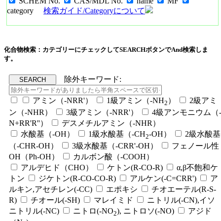
SCHEM No.
CAS/MDL No.
name
MF
category
検索ガイド/Categoryについて
化合物検索：カテゴリーにチェックしてSEARCHボタンでAnd検索しま
す。
除外キーワード:
アミン（-NRR'）
1級アミン（-NH
）
2級アミ
2
ン（-NHR）
3級アミン（-NRR'）
4級アンモニウム（
N+RR'R''）
デスメチルアミン（-NHR）
水酸基（-OH）
1級水酸基（-CH
-OH）
2級水酸基
2
（-CHR-OH）
3級水酸基（-CRR'-OH）
フェノール性
OH（Ph-OH）
カルボン酸（-COOH）
アルデヒド（CHO）
ケトン(R-CO-R)
α,β不飽和ケ
トン
ジケトン(R-CO-CO-R)
アルケン(-C=CRR')
ア
ルキン,アセチレン(-CC)
エポキシ
チオエーテル(R-S-
R)
チオール(-SH)
マレイミド
ニトリル(-CN),イソ
ニトリル(-NC)
ニトロ(-NO
), ニトロソ(-NO)
アジド
2