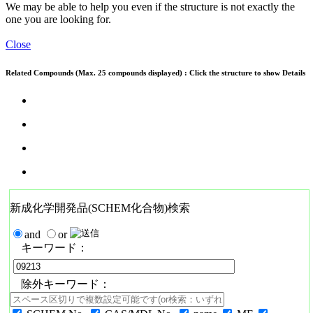
We may be able to help you even if the structure is not exactly the
one you are looking for.
Close
Related Compounds (Max. 25 compounds displayed) : Click the structure to show Details
新成化学開発品(SCHEM化合物)検索
and
or
キーワード：
除外キーワード：