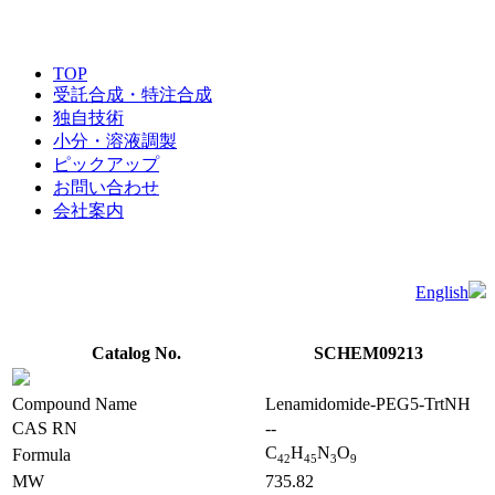
TOP
受託合成・特注合成
独自技術
小分・溶液調製
ピックアップ
お問い合わせ
会社案内
English
Catalog No.
SCHEM09213
Compound Name
Lenamidomide-PEG5-TrtNH
CAS RN
--
C
H
N
O
Formula
4
2
4
5
3
9
MW
735.82