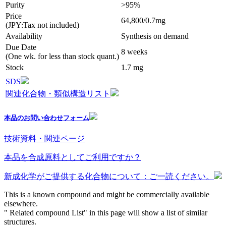
Purity
>95%
Price
64,800/0.7mg
(JPY:Tax not included)
Availability
Synthesis on demand
Due Date
8 weeks
(One wk. for less than stock quant.)
Stock
1.7 mg
SDS
関連化合物・類似構造リスト
本品のお問い合わせフォーム
技術資料・関連ページ
本品を合成原料としてご利用ですか？
新成化学がご提供する化合物について：ご一読ください。
This is a known compound and might be commercially available
elsewhere.
" Related compound List" in this page will show a list of similar
structures.