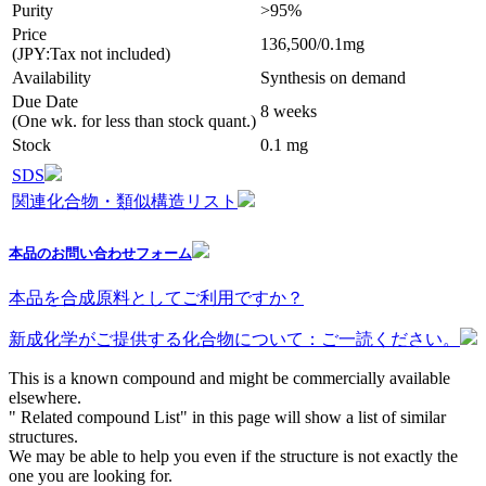
Purity
>95%
Price
136,500/0.1mg
(JPY:Tax not included)
Availability
Synthesis on demand
Due Date
8 weeks
(One wk. for less than stock quant.)
Stock
0.1 mg
SDS
関連化合物・類似構造リスト
本品のお問い合わせフォーム
本品を合成原料としてご利用ですか？
新成化学がご提供する化合物について：ご一読ください。
This is a known compound and might be commercially available
elsewhere.
" Related compound List" in this page will show a list of similar
structures.
We may be able to help you even if the structure is not exactly the
one you are looking for.