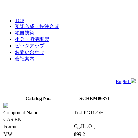
TOP
受託合成・特注合成
独自技術
小分・溶液調製
ピックアップ
お問い合わせ
会社案内
English
Catalog No.
SCHEM06371
Compound Name
Trt-PPG11-OH
CAS RN
--
C
H
O
Formula
5
2
8
2
1
2
MW
899.2