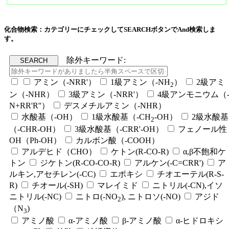
化合物検索：カテゴリーにチェックしてSEARCHボタンでAnd検索しま
す。
除外キーワード:
アミン（-NRR'）
1級アミン（-NH
）
2級アミ
2
ン（-NHR）
3級アミン（-NRR'）
4級アンモニウム（
N+RR'R''）
デスメチルアミン（-NHR）
水酸基（-OH）
1級水酸基（-CH
-OH）
2級水酸基
2
（-CHR-OH）
3級水酸基（-CRR'-OH）
フェノール性
OH（Ph-OH）
カルボン酸（-COOH）
アルデヒド（CHO）
ケトン(R-CO-R)
α,β不飽和ケ
トン
ジケトン(R-CO-CO-R)
アルケン(-C=CRR')
ア
ルキン,アセチレン(-CC)
エポキシ
チオエーテル(R-S-
R)
チオール(-SH)
マレイミド
ニトリル(-CN),イソ
ニトリル(-NC)
ニトロ(-NO
), ニトロソ(-NO)
アジド
2
（N
)
3
アミノ酸
α-アミノ酸
β-アミノ酸
α-ヒドロキシ