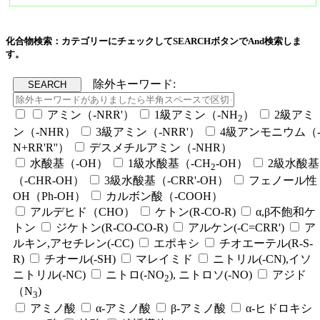
化合物検索：カテゴリーにチェックしてSEARCHボタンでAnd検索しま
す。
除外キーワード:
アミン（-NRR'）
1級アミン（-NH
）
2級アミ
2
ン（-NHR）
3級アミン（-NRR'）
4級アンモニウム（
N+RR'R''）
デスメチルアミン（-NHR）
水酸基（-OH）
1級水酸基（-CH
-OH）
2級水酸基
2
（-CHR-OH）
3級水酸基（-CRR'-OH）
フェノール性
OH（Ph-OH）
カルボン酸（-COOH）
アルデヒド（CHO）
ケトン(R-CO-R)
α,β不飽和ケ
トン
ジケトン(R-CO-CO-R)
アルケン(-C=CRR')
ア
ルキン,アセチレン(-CC)
エポキシ
チオエーテル(R-S-
R)
チオール(-SH)
マレイミド
ニトリル(-CN),イソ
ニトリル(-NC)
ニトロ(-NO
), ニトロソ(-NO)
アジド
2
（N
)
3
アミノ酸
α-アミノ酸
β-アミノ酸
α-ヒドロキシ