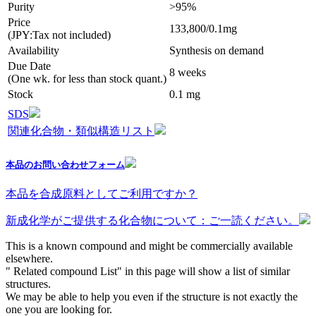
Purity
>95%
Price
133,800/0.1mg
(JPY:Tax not included)
Availability
Synthesis on demand
Due Date
8 weeks
(One wk. for less than stock quant.)
Stock
0.1 mg
SDS
関連化合物・類似構造リスト
本品のお問い合わせフォーム
本品を合成原料としてご利用ですか？
新成化学がご提供する化合物について：ご一読ください。
This is a known compound and might be commercially available
elsewhere.
" Related compound List" in this page will show a list of similar
structures.
We may be able to help you even if the structure is not exactly the
one you are looking for.