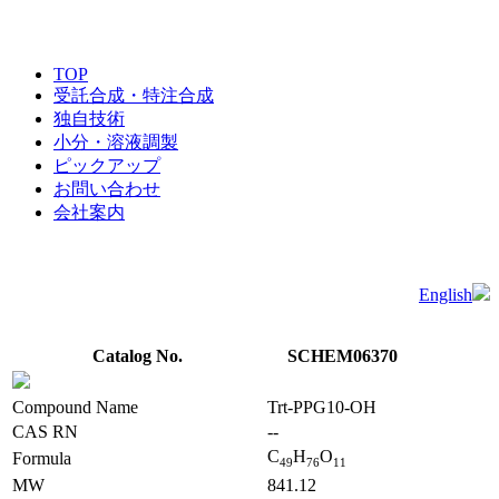
TOP
受託合成・特注合成
独自技術
小分・溶液調製
ピックアップ
お問い合わせ
会社案内
English
Catalog No.
SCHEM06370
Compound Name
Trt-PPG10-OH
CAS RN
--
C
H
O
Formula
4
9
7
6
1
1
MW
841.12