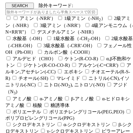
除外キーワード:
アミン（-NRR'）
1級アミン（-NH
）
2級アミ
2
ン（-NHR）
3級アミン（-NRR'）
4級アンモニウム（
N+RR'R''）
デスメチルアミン（-NHR）
水酸基（-OH）
1級水酸基（-CH
-OH）
2級水酸基
2
（-CHR-OH）
3級水酸基（-CRR'-OH）
フェノール性
OH（Ph-OH）
カルボン酸（-COOH）
アルデヒド（CHO）
ケトン(R-CO-R)
α,β不飽和ケ
トン
ジケトン(R-CO-CO-R)
アルケン(-C=CRR')
ア
ルキン,アセチレン(-CC)
エポキシ
チオエーテル(R-S-
R)
チオール(-SH)
マレイミド
ニトリル(-CN),イソ
ニトリル(-NC)
ニトロ(-NO
), ニトロソ(-NO)
アジド
2
（N
)
3
アミノ酸
α-アミノ酸
β-アミノ酸
α-ヒドロキシ
アミノ酸
核酸
糖誘導体
ポリエーテル
ポリエチレングリコール(PEG,PEO)
ポリプロピレングリコール(PPG)
シクロデキストリン
α-シクロデキストリン
β-シク
ロデキストリン
γ-シクロデキストリン
ピラーアレー