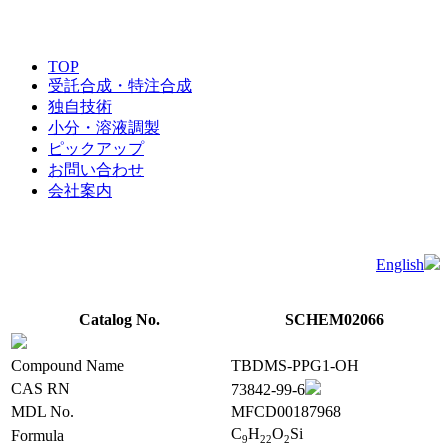
TOP
受託合成・特注合成
独自技術
小分・溶液調製
ピックアップ
お問い合わせ
会社案内
English
Catalog No.
SCHEM02066
Compound Name
TBDMS-PPG1-OH
CAS RN
73842-99-6
MDL No.
MFCD00187968
C
H
O
Si
Formula
9
2
2
2