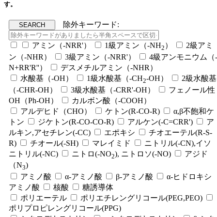
す。
除外キーワード:
アミン（-NRR'）
1級アミン（-NH
）
2級アミ
2
ン（-NHR）
3級アミン（-NRR'）
4級アンモニウム（
N+RR'R''）
デスメチルアミン（-NHR）
水酸基（-OH）
1級水酸基（-CH
-OH）
2級水酸基
2
（-CHR-OH）
3級水酸基（-CRR'-OH）
フェノール性
OH（Ph-OH）
カルボン酸（-COOH）
アルデヒド（CHO）
ケトン(R-CO-R)
α,β不飽和ケ
トン
ジケトン(R-CO-CO-R)
アルケン(-C=CRR')
ア
ルキン,アセチレン(-CC)
エポキシ
チオエーテル(R-S-
R)
チオール(-SH)
マレイミド
ニトリル(-CN),イソ
ニトリル(-NC)
ニトロ(-NO
), ニトロソ(-NO)
アジド
2
（N
)
3
アミノ酸
α-アミノ酸
β-アミノ酸
α-ヒドロキシ
アミノ酸
核酸
糖誘導体
ポリエーテル
ポリエチレングリコール(PEG,PEO)
ポリプロピレングリコール(PPG)