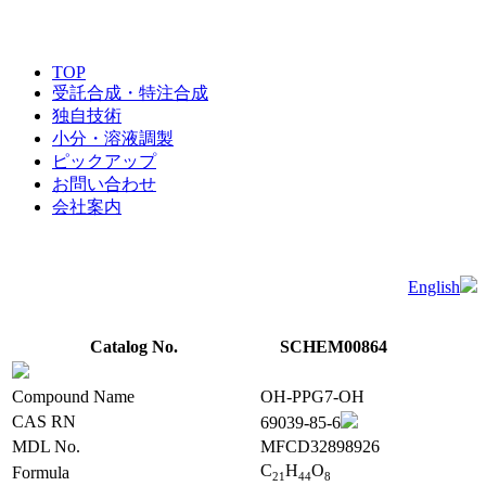
TOP
受託合成・特注合成
独自技術
小分・溶液調製
ピックアップ
お問い合わせ
会社案内
English
Catalog No.
SCHEM00864
Compound Name
OH-PPG7-OH
CAS RN
69039-85-6
MDL No.
MFCD32898926
C
H
O
Formula
2
1
4
4
8