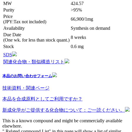
MW
424.57
Purity
>95%
Price
66,900/1mg
(JPY:Tax not included)
Availability
Synthesis on demand
Due Date
8 weeks
(One wk. for less than stock quant.)
Stock
0.6 mg
SDS
関連化合物・類似構造リスト
本品のお問い合わせフォーム
技術資料・関連ページ
本品を合成原料としてご利用ですか？
新成化学がご提供する化合物について：ご一読ください。
This is a known compound and might be commercially available
elsewhere.
" Related compound List" in this page will show a list of similar