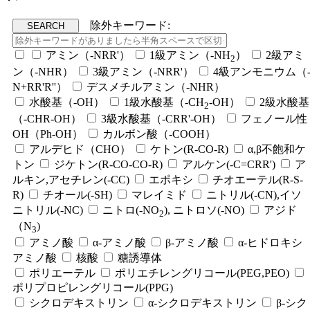
除外キーワード:
アミン（-NRR'）
1級アミン（-NH
）
2級アミ
2
ン（-NHR）
3級アミン（-NRR'）
4級アンモニウム（
N+RR'R''）
デスメチルアミン（-NHR）
水酸基（-OH）
1級水酸基（-CH
-OH）
2級水酸基
2
（-CHR-OH）
3級水酸基（-CRR'-OH）
フェノール性
OH（Ph-OH）
カルボン酸（-COOH）
アルデヒド（CHO）
ケトン(R-CO-R)
α,β不飽和ケ
トン
ジケトン(R-CO-CO-R)
アルケン(-C=CRR')
ア
ルキン,アセチレン(-CC)
エポキシ
チオエーテル(R-S-
R)
チオール(-SH)
マレイミド
ニトリル(-CN),イソ
ニトリル(-NC)
ニトロ(-NO
), ニトロソ(-NO)
アジド
2
（N
)
3
アミノ酸
α-アミノ酸
β-アミノ酸
α-ヒドロキシ
アミノ酸
核酸
糖誘導体
ポリエーテル
ポリエチレングリコール(PEG,PEO)
ポリプロピレングリコール(PPG)
シクロデキストリン
α-シクロデキストリン
β-シク