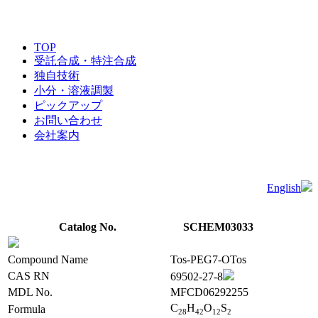
TOP
受託合成・特注合成
独自技術
小分・溶液調製
ピックアップ
お問い合わせ
会社案内
English
Catalog No.
SCHEM03033
Compound Name
Tos-PEG7-OTos
CAS RN
69502-27-8
MDL No.
MFCD06292255
C
H
O
S
Formula
2
8
4
2
1
2
2