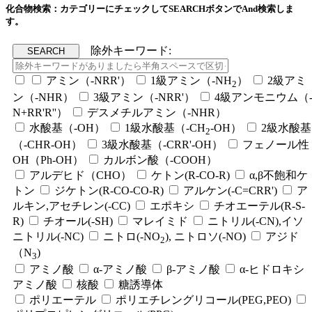
化合物検索：カテゴリーにチェックしてSEARCHボタンでAnd検索しま
す。
除外キーワード:
アミン（-NRR'）
1級アミン（-NH
）
2級アミ
2
ン（-NHR）
3級アミン（-NRR'）
4級アンモニウム（
N+RR'R''）
デスメチルアミン（-NHR）
水酸基（-OH）
1級水酸基（-CH
-OH）
2級水酸基
2
（-CHR-OH）
3級水酸基（-CRR'-OH）
フェノール性
OH（Ph-OH）
カルボン酸（-COOH）
アルデヒド（CHO）
ケトン(R-CO-R)
α,β不飽和ケ
トン
ジケトン(R-CO-CO-R)
アルケン(-C=CRR')
ア
ルキン,アセチレン(-CC)
エポキシ
チオエーテル(R-S-
R)
チオール(-SH)
マレイミド
ニトリル(-CN),イソ
ニトリル(-NC)
ニトロ(-NO
), ニトロソ(-NO)
アジド
2
（N
)
3
アミノ酸
α-アミノ酸
β-アミノ酸
α-ヒドロキシ
アミノ酸
核酸
糖誘導体
ポリエーテル
ポリエチレングリコール(PEG,PEO)