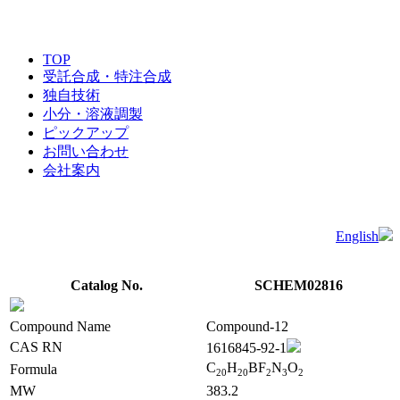
TOP
受託合成・特注合成
独自技術
小分・溶液調製
ピックアップ
お問い合わせ
会社案内
English
Catalog No.
SCHEM02816
Compound Name
Compound-12
CAS RN
1616845-92-1
C
H
BF
N
O
Formula
2
0
2
0
2
3
2
MW
383.2