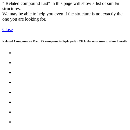
" Related compound List" in this page will show a list of similar
structures.
We may be able to help you even if the structure is not exactly the
one you are looking for.
Close
Related Compounds (Max. 25 compounds displayed) : Click the structure to show Details