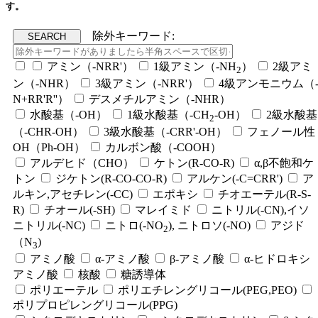
す。
除外キーワード:
アミン（-NRR'）
1級アミン（-NH
）
2級アミ
2
ン（-NHR）
3級アミン（-NRR'）
4級アンモニウム（
N+RR'R''）
デスメチルアミン（-NHR）
水酸基（-OH）
1級水酸基（-CH
-OH）
2級水酸基
2
（-CHR-OH）
3級水酸基（-CRR'-OH）
フェノール性
OH（Ph-OH）
カルボン酸（-COOH）
アルデヒド（CHO）
ケトン(R-CO-R)
α,β不飽和ケ
トン
ジケトン(R-CO-CO-R)
アルケン(-C=CRR')
ア
ルキン,アセチレン(-CC)
エポキシ
チオエーテル(R-S-
R)
チオール(-SH)
マレイミド
ニトリル(-CN),イソ
ニトリル(-NC)
ニトロ(-NO
), ニトロソ(-NO)
アジド
2
（N
)
3
アミノ酸
α-アミノ酸
β-アミノ酸
α-ヒドロキシ
アミノ酸
核酸
糖誘導体
ポリエーテル
ポリエチレングリコール(PEG,PEO)
ポリプロピレングリコール(PPG)