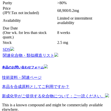
Purity
>80%
Price
68,900/0.2mg
(JPY:Tax not included)
Limited or intermittent
Availability
availability
Due Date
(One wk. for less than stock
8 weeks
quant.)
Stock
2.5 mg
SDS
関連化合物・類似構造リスト
本品のお問い合わせフォーム
技術資料・関連ページ
本品を合成原料としてご利用ですか？
新成化学がご提供する化合物について：ご一読ください。
This is a known compound and might be commercially available
elsewhere.