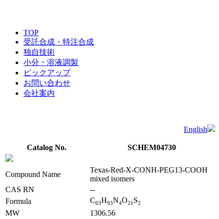
TOP
受託合成・特注合成
独自技術
小分・溶液調製
ピックアップ
お問い合わせ
会社案内
English
Catalog No.
SCHEM04730
Texas-Red-X-CONH-PEG13-COOH
Compound Name
mixed isomers
CAS RN
--
C
H
N
O
S
Formula
6
3
9
3
4
2
1
2
MW
1306.56