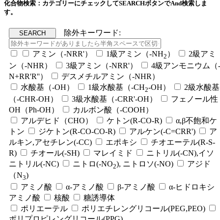
化合物検索：カテゴリーにチェックしてSEARCHボタンでAnd検索しま
す。
除外キーワード:
アミン（-NRR'）
1級アミン（-NH
）
2級アミ
2
ン（-NHR）
3級アミン（-NRR'）
4級アンモニウム（
N+RR'R''）
デスメチルアミン（-NHR）
水酸基（-OH）
1級水酸基（-CH
-OH）
2級水酸基
2
（-CHR-OH）
3級水酸基（-CRR'-OH）
フェノール性
OH（Ph-OH）
カルボン酸（-COOH）
アルデヒド（CHO）
ケトン(R-CO-R)
α,β不飽和ケ
トン
ジケトン(R-CO-CO-R)
アルケン(-C=CRR')
ア
ルキン,アセチレン(-CC)
エポキシ
チオエーテル(R-S-
R)
チオール(-SH)
マレイミド
ニトリル(-CN),イソ
ニトリル(-NC)
ニトロ(-NO
), ニトロソ(-NO)
アジド
2
（N
)
3
アミノ酸
α-アミノ酸
β-アミノ酸
α-ヒドロキシ
アミノ酸
核酸
糖誘導体
ポリエーテル
ポリエチレングリコール(PEG,PEO)
ポリプロピレングリコール(PPG)