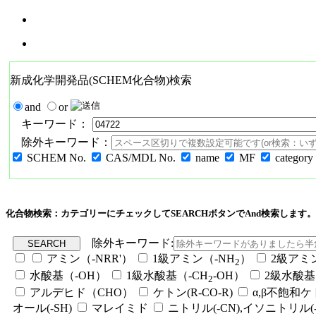
新成化学開発品(SCHEM化合物)検索
and
or
キーワード：
除外キーワード：
SCHEM No.
CAS/MDL No.
name
MF
category
化合物検索：カテゴリーにチェックしてSEARCHボタンでAnd検索します。
除外キーワード:
アミン（-NRR'）
1級アミン（-NH
）
2級アミ
2
水酸基（-OH）
1級水酸基（-CH
-OH）
2級水酸基
2
アルデヒド（CHO）
ケトン(R-CO-R)
α,β不飽和
オール(-SH)
マレイミド
ニトリル(-CN),イソニトリル(-