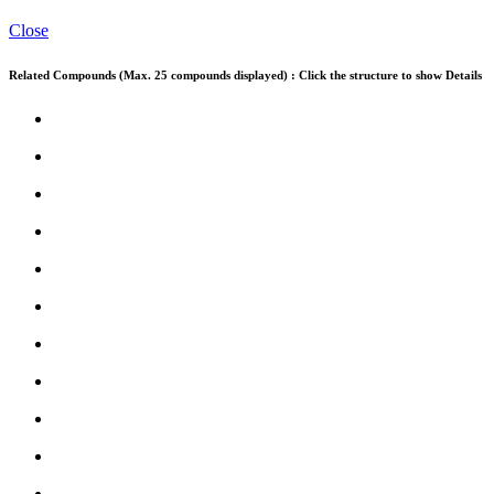
Close
Related Compounds (Max. 25 compounds displayed) : Click the structure to show Details