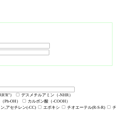
'R''）
デスメチルアミン（-NHR）
Ph-OH）
カルボン酸（-COOH）
ン,アセチレン(-CC)
エポキシ
チオエーテル(R-S-R)