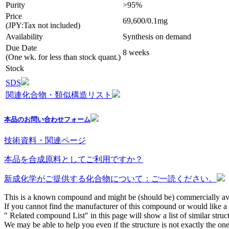
Purity
>95%
Price
69,600/0.1mg
(JPY:Tax not included)
Availability
Synthesis on demand
Due Date
8 weeks
(One wk. for less than stock quant.)
Stock
SDS
関連化合物・類似構造リスト
本品のお問い合わせフォーム
技術資料・関連ページ
本品を合成原料としてご利用ですか？
新成化学がご提供する化合物について：ご一読ください。
This is a known compound and might be (should be) commercially ava
If you cannot find the manufacturer of this compound or would like a s
" Related compound List" in this page will show a list of similar struc
We may be able to help you even if the structure is not exactly the one