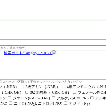
検索ガイド/Categoryについて
ン（-NHR）
3級アミン（-NRR'）
4級アンモニウム（-N+RR
（-CHR-OH）
3級水酸基（-CRR'-OH）
フェノール性OH（
ケトン
ジケトン(R-CO-CO-R)
アルケン(-C=CRR')
アルキ
NC)
ニトロ(-NO
), ニトロソ(-NO)
アジド（N
)
2
3