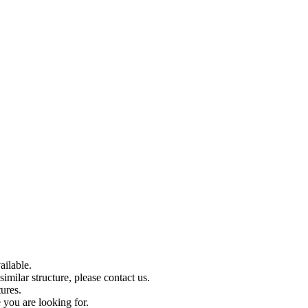
ilable.
imilar structure, please contact us.
tures.
 you are looking for.