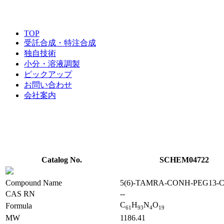
TOP
受託合成・特注合成
独自技術
小分・溶液調製
ピックアップ
お問い合わせ
会社案内
Catalog No.
SCHEM04722
Compound Name
5(6)-TAMRA-CONH-PEG13-
CAS RN
--
C
H
N
O
Formula
6
1
9
3
4
1
9
MW
1186.41