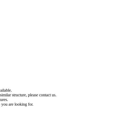
ilable.
imilar structure, please contact us.
tures.
 you are looking for.