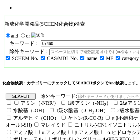
新成化学開発品(SCHEM化合物)検索
and
or
キーワード：
除外キーワード：
SCHEM No.
CAS/MDL No.
name
MF
category
化合物検索：カテゴリーにチェックしてSEARCHボタンでAnd検索します。
除外キーワード:
アミン（-NRR'）
1級アミン（-NH
）
2級アミ
2
水酸基（-OH）
1級水酸基（-CH
-OH）
2級水酸基
2
アルデヒド（CHO）
ケトン(R-CO-R)
α,β不飽和
オール(-SH)
マレイミド
ニトリル(-CN),イソニトリル(-
アミノ酸
α-アミノ酸
β-アミノ酸
α-ヒドロキシ
ポリエーテル
ポリエチレングリコール(PEG,PEO)