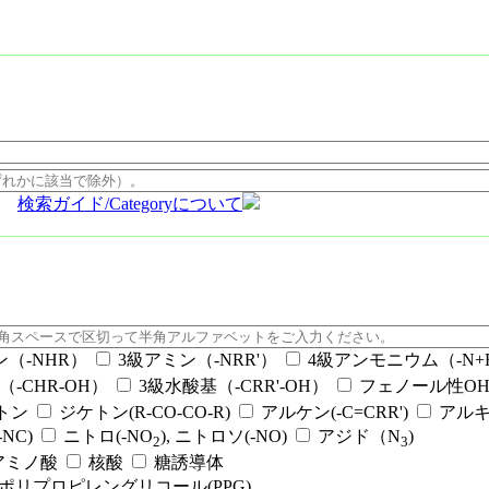
検索ガイド/Categoryについて
ン（-NHR）
3級アミン（-NRR'）
4級アンモニウム（-N+RR
（-CHR-OH）
3級水酸基（-CRR'-OH）
フェノール性OH（
ケトン
ジケトン(R-CO-CO-R)
アルケン(-C=CRR')
アルキ
NC)
ニトロ(-NO
), ニトロソ(-NO)
アジド（N
)
2
3
アミノ酸
核酸
糖誘導体
ポリプロピレングリコール(PPG)