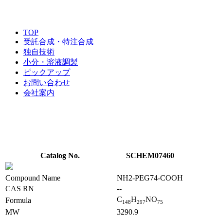
TOP
受託合成・特注合成
独自技術
小分・溶液調製
ピックアップ
お問い合わせ
会社案内
Catalog No.
SCHEM07460
Compound Name
NH2-PEG74-COOH
CAS RN
--
C
H
NO
Formula
1
4
8
2
9
7
7
5
MW
3290.9