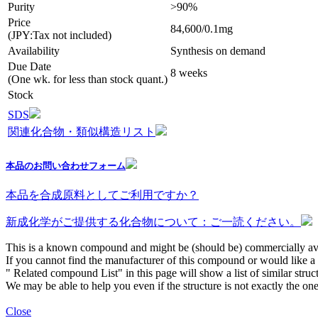
Purity
>90%
Price
84,600/0.1mg
(JPY:Tax not included)
Availability
Synthesis on demand
Due Date
8 weeks
(One wk. for less than stock quant.)
Stock
SDS
関連化合物・類似構造リスト
本品のお問い合わせフォーム
本品を合成原料としてご利用ですか？
新成化学がご提供する化合物について：ご一読ください。
This is a known compound and might be (should be) commercially ava
If you cannot find the manufacturer of this compound or would like a s
" Related compound List" in this page will show a list of similar struc
We may be able to help you even if the structure is not exactly the one
Close