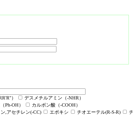
'R''）
デスメチルアミン（-NHR）
Ph-OH）
カルボン酸（-COOH）
ン,アセチレン(-CC)
エポキシ
チオエーテル(R-S-R)