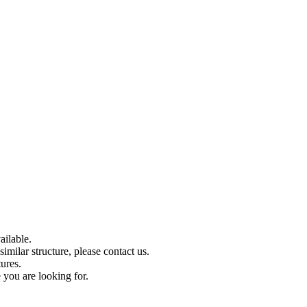
ilable.
imilar structure, please contact us.
tures.
 you are looking for.