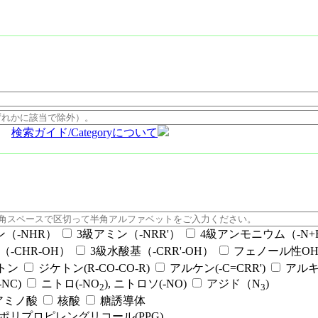
検索ガイド/Categoryについて
ン（-NHR）
3級アミン（-NRR'）
4級アンモニウム（-N+RR
（-CHR-OH）
3級水酸基（-CRR'-OH）
フェノール性OH（
ケトン
ジケトン(R-CO-CO-R)
アルケン(-C=CRR')
アルキ
NC)
ニトロ(-NO
), ニトロソ(-NO)
アジド（N
)
2
3
アミノ酸
核酸
糖誘導体
ポリプロピレングリコール(PPG)