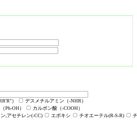
'R''）
デスメチルアミン（-NHR）
Ph-OH）
カルボン酸（-COOH）
ン,アセチレン(-CC)
エポキシ
チオエーテル(R-S-R)