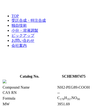
TOP
受託合成・特注合成
独自技術
小分・溶液調製
ピックアップ
お問い合わせ
会社案内
Catalog No.
SCHEM07475
Compound Name
NH2-PEG89-COOH
CAS RN
--
C
H
NO
Formula
1
7
8
3
5
7
9
0
MW
3951.69