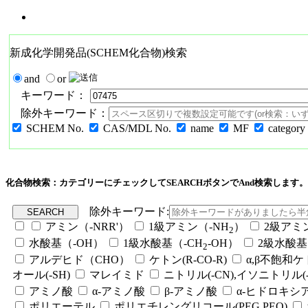
新成化学開発品(SCHEM化合物)検索
and
or
キーワード：
除外キーワード：
SCHEM No.
CAS/MDL No.
name
MF
category
化合物検索：カテゴリーにチェックしてSEARCHボタンでAnd検索します。
除外キーワード:
アミン（-NRR'）
1級アミン（-NH
）
2級アミ
2
水酸基（-OH）
1級水酸基（-CH
-OH）
2級水酸基
2
アルデヒド（CHO）
ケトン(R-CO-R)
α,β不飽和
オール(-SH)
マレイミド
ニトリル(-CN),イソニトリル(-
アミノ酸
α-アミノ酸
β-アミノ酸
α-ヒドロキシ
ポリエーテル
ポリエチレングリコール(PEG,PEO)