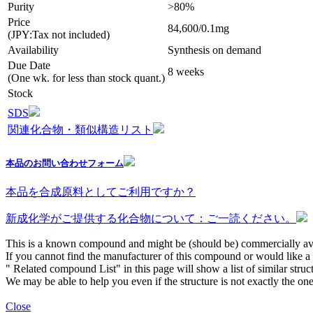
Purity
>80%
Price
84,600/0.1mg
(JPY:Tax not included)
Availability
Synthesis on demand
Due Date
8 weeks
(One wk. for less than stock quant.)
Stock
SDS
関連化合物・類似構造リスト
本品のお問い合わせフォーム
本品を合成原料としてご利用ですか？
新成化学がご提供する化合物について：ご一読ください。
This is a known compound and might be (should be) commercially ava
If you cannot find the manufacturer of this compound or would like a s
" Related compound List" in this page will show a list of similar struc
We may be able to help you even if the structure is not exactly the one
Close