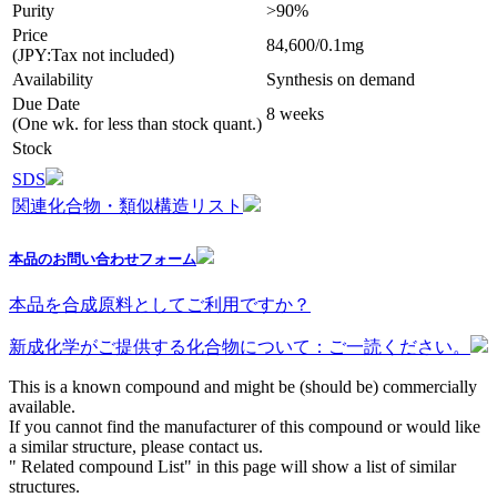
Purity
>90%
Price
84,600/0.1mg
(JPY:Tax not included)
Availability
Synthesis on demand
Due Date
8 weeks
(One wk. for less than stock quant.)
Stock
SDS
関連化合物・類似構造リスト
本品のお問い合わせフォーム
本品を合成原料としてご利用ですか？
新成化学がご提供する化合物について：ご一読ください。
This is a known compound and might be (should be) commercially
available.
If you cannot find the manufacturer of this compound or would like
a similar structure, please contact us.
" Related compound List" in this page will show a list of similar
structures.