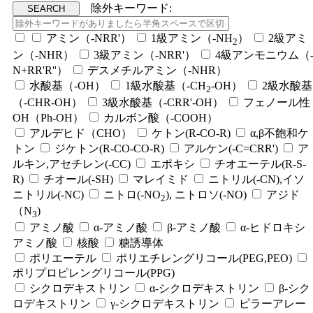
除外キーワード:
アミン（-NRR'）
1級アミン（-NH
）
2級アミ
2
ン（-NHR）
3級アミン（-NRR'）
4級アンモニウム（
N+RR'R''）
デスメチルアミン（-NHR）
水酸基（-OH）
1級水酸基（-CH
-OH）
2級水酸基
2
（-CHR-OH）
3級水酸基（-CRR'-OH）
フェノール性
OH（Ph-OH）
カルボン酸（-COOH）
アルデヒド（CHO）
ケトン(R-CO-R)
α,β不飽和ケ
トン
ジケトン(R-CO-CO-R)
アルケン(-C=CRR')
ア
ルキン,アセチレン(-CC)
エポキシ
チオエーテル(R-S-
R)
チオール(-SH)
マレイミド
ニトリル(-CN),イソ
ニトリル(-NC)
ニトロ(-NO
), ニトロソ(-NO)
アジド
2
（N
)
3
アミノ酸
α-アミノ酸
β-アミノ酸
α-ヒドロキシ
アミノ酸
核酸
糖誘導体
ポリエーテル
ポリエチレングリコール(PEG,PEO)
ポリプロピレングリコール(PPG)
シクロデキストリン
α-シクロデキストリン
β-シク
ロデキストリン
γ-シクロデキストリン
ピラーアレー