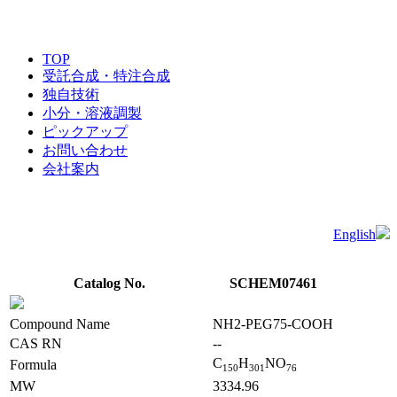
TOP
受託合成・特注合成
独自技術
小分・溶液調製
ピックアップ
お問い合わせ
会社案内
English
Catalog No.
SCHEM07461
Compound Name
NH2-PEG75-COOH
CAS RN
--
C
H
NO
Formula
1
5
0
3
0
1
7
6
MW
3334.96