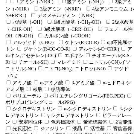
アミン（-NRR'）
1級アミン（-NH
）
2級アミ
2
ン（-NHR）
3級アミン（-NRR'）
4級アンモニウム（
N+RR'R''）
デスメチルアミン（-NHR）
水酸基（-OH）
1級水酸基（-CH
-OH）
2級水酸基
2
（-CHR-OH）
3級水酸基（-CRR'-OH）
フェノール性
OH（Ph-OH）
カルボン酸（-COOH）
アルデヒド（CHO）
ケトン(R-CO-R)
α,β不飽和ケ
トン
ジケトン(R-CO-CO-R)
アルケン(-C=CRR')
ア
ルキン,アセチレン(-CC)
エポキシ
チオエーテル(R-S-
R)
チオール(-SH)
マレイミド
ニトリル(-CN),イソ
ニトリル(-NC)
ニトロ(-NO
), ニトロソ(-NO)
アジド
2
（N
)
3
アミノ酸
α-アミノ酸
β-アミノ酸
α-ヒドロキシ
アミノ酸
核酸
糖誘導体
ポリエーテル
ポリエチレングリコール(PEG,PEO)
ポリプロピレングリコール(PPG)
シクロデキストリン
α-シクロデキストリン
β-シク
ロデキストリン
γ-シクロデキストリン
ピラーアレー
ン
安定同位体
色素標識体
蛍光標識体
2官能性
光反応性
ジアジリン
液晶
活性基
官能基保