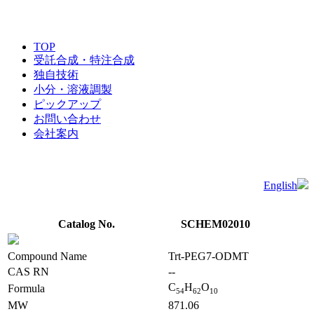
TOP
受託合成・特注合成
独自技術
小分・溶液調製
ピックアップ
お問い合わせ
会社案内
English
Catalog No.
SCHEM02010
Compound Name
Trt-PEG7-ODMT
CAS RN
--
C
H
O
Formula
5
4
6
2
1
0
MW
871.06