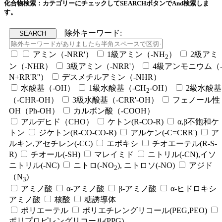
化合物検索：カテゴリーにチェックしてSEARCHボタンでAnd検索しま
す。
除外キーワード:
アミン（-NRR'）
1級アミン（-NH
）
2級アミ
2
ン（-NHR）
3級アミン（-NRR'）
4級アンモニウム（
N+RR'R''）
デスメチルアミン（-NHR）
水酸基（-OH）
1級水酸基（-CH
-OH）
2級水酸基
2
（-CHR-OH）
3級水酸基（-CRR'-OH）
フェノール性
OH（Ph-OH）
カルボン酸（-COOH）
アルデヒド（CHO）
ケトン(R-CO-R)
α,β不飽和ケ
トン
ジケトン(R-CO-CO-R)
アルケン(-C=CRR')
ア
ルキン,アセチレン(-CC)
エポキシ
チオエーテル(R-S-
R)
チオール(-SH)
マレイミド
ニトリル(-CN),イソ
ニトリル(-NC)
ニトロ(-NO
), ニトロソ(-NO)
アジド
2
（N
)
3
アミノ酸
α-アミノ酸
β-アミノ酸
α-ヒドロキシ
アミノ酸
核酸
糖誘導体
ポリエーテル
ポリエチレングリコール(PEG,PEO)
ポリプロピレングリコール(PPG)