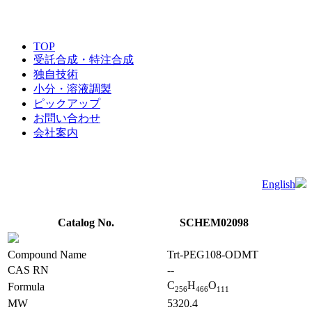
TOP
受託合成・特注合成
独自技術
小分・溶液調製
ピックアップ
お問い合わせ
会社案内
English
Catalog No.
SCHEM02098
Compound Name
Trt-PEG108-ODMT
CAS RN
--
C
H
O
Formula
2
5
6
4
6
6
1
1
1
MW
5320.4