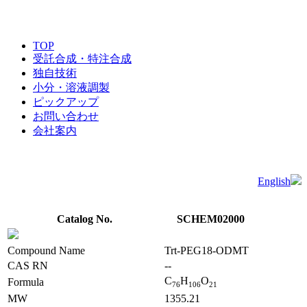
TOP
受託合成・特注合成
独自技術
小分・溶液調製
ピックアップ
お問い合わせ
会社案内
English
Catalog No.
SCHEM02000
Compound Name
Trt-PEG18-ODMT
CAS RN
--
C
H
O
Formula
7
6
1
0
6
2
1
MW
1355.21