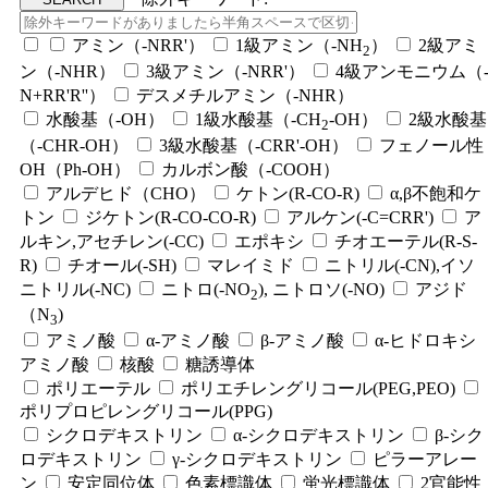
アミン（-NRR'）
1級アミン（-NH
）
2級アミ
2
ン（-NHR）
3級アミン（-NRR'）
4級アンモニウム（
N+RR'R''）
デスメチルアミン（-NHR）
水酸基（-OH）
1級水酸基（-CH
-OH）
2級水酸基
2
（-CHR-OH）
3級水酸基（-CRR'-OH）
フェノール性
OH（Ph-OH）
カルボン酸（-COOH）
アルデヒド（CHO）
ケトン(R-CO-R)
α,β不飽和ケ
トン
ジケトン(R-CO-CO-R)
アルケン(-C=CRR')
ア
ルキン,アセチレン(-CC)
エポキシ
チオエーテル(R-S-
R)
チオール(-SH)
マレイミド
ニトリル(-CN),イソ
ニトリル(-NC)
ニトロ(-NO
), ニトロソ(-NO)
アジド
2
（N
)
3
アミノ酸
α-アミノ酸
β-アミノ酸
α-ヒドロキシ
アミノ酸
核酸
糖誘導体
ポリエーテル
ポリエチレングリコール(PEG,PEO)
ポリプロピレングリコール(PPG)
シクロデキストリン
α-シクロデキストリン
β-シク
ロデキストリン
γ-シクロデキストリン
ピラーアレー
ン
安定同位体
色素標識体
蛍光標識体
2官能性