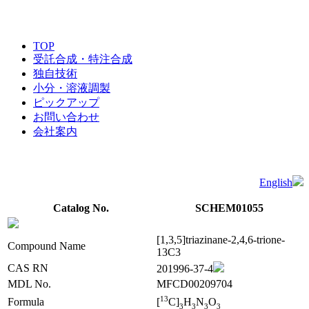
TOP
受託合成・特注合成
独自技術
小分・溶液調製
ピックアップ
お問い合わせ
会社案内
English
Catalog No.
SCHEM01055
[1,3,5]triazinane-2,4,6-trione-
Compound Name
13C3
CAS RN
201996-37-4
MDL No.
MFCD00209704
1
3
Formula
[
C]
H
N
O
3
3
3
3