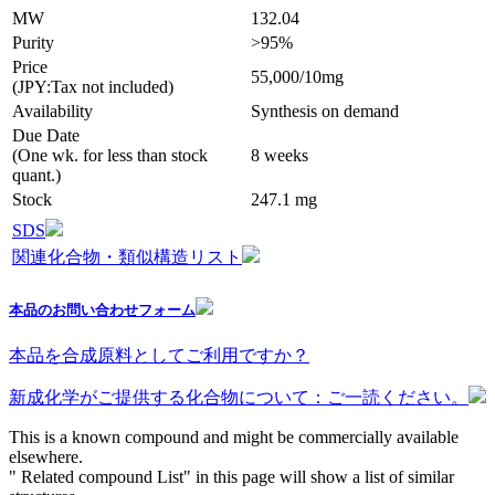
MW
132.04
Purity
>95%
Price
55,000/10mg
(JPY:Tax not included)
Availability
Synthesis on demand
Due Date
(One wk. for less than stock
8 weeks
quant.)
Stock
247.1 mg
SDS
関連化合物・類似構造リスト
本品のお問い合わせフォーム
本品を合成原料としてご利用ですか？
新成化学がご提供する化合物について：ご一読ください。
This is a known compound and might be commercially available
elsewhere.
" Related compound List" in this page will show a list of similar