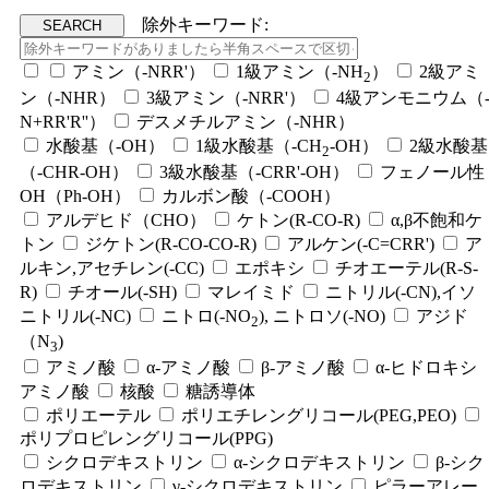
除外キーワード:
アミン（-NRR'）
1級アミン（-NH
）
2級アミ
2
ン（-NHR）
3級アミン（-NRR'）
4級アンモニウム（
N+RR'R''）
デスメチルアミン（-NHR）
水酸基（-OH）
1級水酸基（-CH
-OH）
2級水酸基
2
（-CHR-OH）
3級水酸基（-CRR'-OH）
フェノール性
OH（Ph-OH）
カルボン酸（-COOH）
アルデヒド（CHO）
ケトン(R-CO-R)
α,β不飽和ケ
トン
ジケトン(R-CO-CO-R)
アルケン(-C=CRR')
ア
ルキン,アセチレン(-CC)
エポキシ
チオエーテル(R-S-
R)
チオール(-SH)
マレイミド
ニトリル(-CN),イソ
ニトリル(-NC)
ニトロ(-NO
), ニトロソ(-NO)
アジド
2
（N
)
3
アミノ酸
α-アミノ酸
β-アミノ酸
α-ヒドロキシ
アミノ酸
核酸
糖誘導体
ポリエーテル
ポリエチレングリコール(PEG,PEO)
ポリプロピレングリコール(PPG)
シクロデキストリン
α-シクロデキストリン
β-シク
ロデキストリン
γ-シクロデキストリン
ピラーアレー