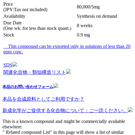
Price
80,000/5mg
(JPY:Tax not included)
Availability
Synthesis on demand
Due Date
8 weeks
(One wk. for less than stock quant.)
Stock
0.9 mg
This compound can be exported only in solutions of less than 20
ppm conc.
SDS
関連化合物・類似構造リスト
本品のお問い合わせフォーム
本品を合成原料としてご利用ですか？
新成化学がご提供する化合物について：ご一読ください。
This is a known compound and might be commercially available
elsewhere.
" Related compound List" in this page will show a list of similar