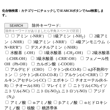
化合物検索：カテゴリーにチェックしてSEARCHボタンでAnd検索しま
す。
除外キーワード:
アミン（-NRR'）
1級アミン（-NH
）
2級アミ
2
ン（-NHR）
3級アミン（-NRR'）
4級アンモニウム（
N+RR'R''）
デスメチルアミン（-NHR）
水酸基（-OH）
1級水酸基（-CH
-OH）
2級水酸基
2
（-CHR-OH）
3級水酸基（-CRR'-OH）
フェノール性
OH（Ph-OH）
カルボン酸（-COOH）
アルデヒド（CHO）
ケトン(R-CO-R)
α,β不飽和ケ
トン
ジケトン(R-CO-CO-R)
アルケン(-C=CRR')
ア
ルキン,アセチレン(-CC)
エポキシ
チオエーテル(R-S-
R)
チオール(-SH)
マレイミド
ニトリル(-CN),イソ
ニトリル(-NC)
ニトロ(-NO
), ニトロソ(-NO)
アジド
2
（N
)
3
アミノ酸
α-アミノ酸
β-アミノ酸
α-ヒドロキシ
アミノ酸
核酸
糖誘導体