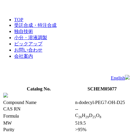
TOP
受託合成・特注合成
独自技術
小分・溶液調製
ピックアップ
お問い合わせ
会社案内
English
Catalog No.
SCHEM05077
Compound Name
n-dodecyl-PEG7-OH-D25
CAS RN
--
C
H
D
O
Formula
2
6
2
9
2
5
8
MW
519.5
Purity
>95%