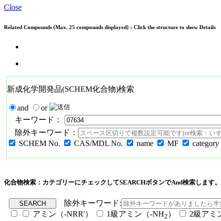
Close
Related Compounds (Max. 25 compounds displayed) : Click the structure to show Details
新成化学開発品(SCHEM化合物)検索
and
or
キーワード：
除外キーワード：
SCHEM No.
CAS/MDL No.
name
MF
category
化合物検索：カテゴリーにチェックしてSEARCHボタンでAnd検索します。
除外キーワード:
アミン（-NRR'）
1級アミン（-NH
）
2級アミ
2