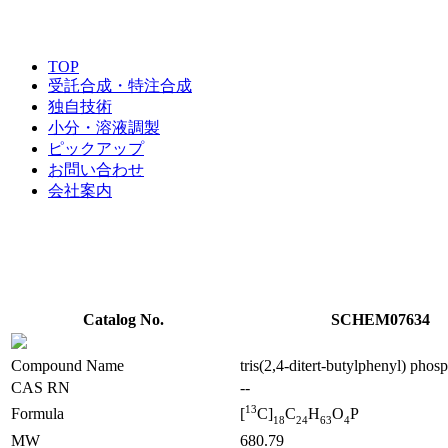
TOP
受託合成・特注合成
独自技術
小分・溶液調製
ピックアップ
お問い合わせ
会社案内
Catalog No.
SCHEM07634
Compound Name
tris(2,4-ditert-butylphenyl) pho
CAS RN
--
1
3
Formula
[
C]
C
H
O
P
1
8
2
4
6
3
4
MW
680.79