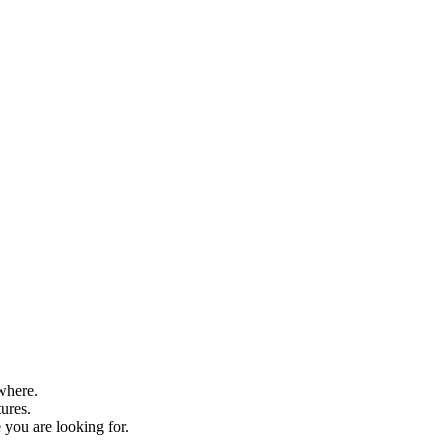
where.
tures.
 you are looking for.