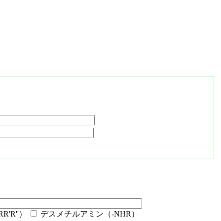
'R''）
デスメチルアミン（-NHR）