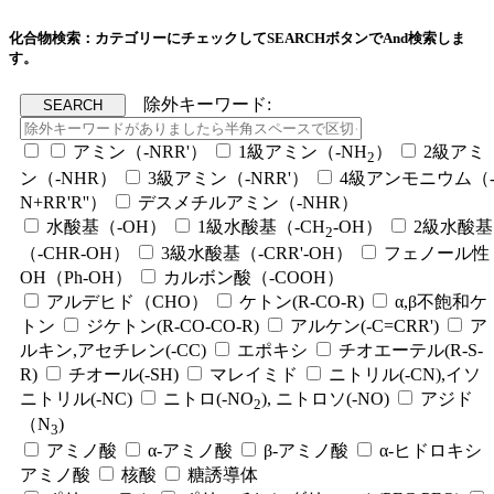
化合物検索：カテゴリーにチェックしてSEARCHボタンでAnd検索しま
す。
除外キーワード:
アミン（-NRR'）
1級アミン（-NH
）
2級アミ
2
ン（-NHR）
3級アミン（-NRR'）
4級アンモニウム（
N+RR'R''）
デスメチルアミン（-NHR）
水酸基（-OH）
1級水酸基（-CH
-OH）
2級水酸基
2
（-CHR-OH）
3級水酸基（-CRR'-OH）
フェノール性
OH（Ph-OH）
カルボン酸（-COOH）
アルデヒド（CHO）
ケトン(R-CO-R)
α,β不飽和ケ
トン
ジケトン(R-CO-CO-R)
アルケン(-C=CRR')
ア
ルキン,アセチレン(-CC)
エポキシ
チオエーテル(R-S-
R)
チオール(-SH)
マレイミド
ニトリル(-CN),イソ
ニトリル(-NC)
ニトロ(-NO
), ニトロソ(-NO)
アジド
2
（N
)
3
アミノ酸
α-アミノ酸
β-アミノ酸
α-ヒドロキシ
アミノ酸
核酸
糖誘導体