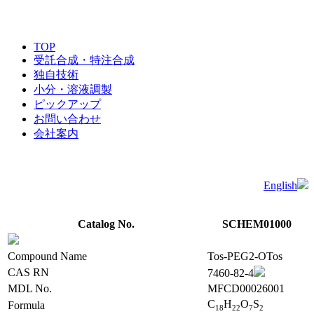
TOP
受託合成・特注合成
独自技術
小分・溶液調製
ピックアップ
お問い合わせ
会社案内
English
Catalog No.
SCHEM01000
Compound Name
Tos-PEG2-OTos
CAS RN
7460-82-4
MDL No.
MFCD00026001
C
H
O
S
Formula
1
8
2
2
7
2