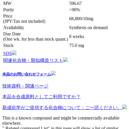
MW
596.67
Purity
>90%
Price
68,800/10mg
(JPY:Tax not included)
Availability
Synthesis on demand
Due Date
8 weeks
(One wk. for less than stock quant.)
Stock
75.0 mg
SDS
関連化合物・類似構造リスト
本品のお問い合わせフォーム
技術資料・関連ページ
本品を合成原料としてご利用ですか？
新成化学がご提供する化合物について：ご一読ください。
This is a known compound and might be commercially available
elsewhere.
" Related compound List" in this page will show a list of similar