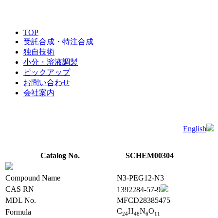
TOP
受託合成・特注合成
独自技術
小分・溶液調製
ピックアップ
お問い合わせ
会社案内
English
Catalog No.
SCHEM00304
Compound Name
N3-PEG12-N3
CAS RN
1392284-57-9
MDL No.
MFCD28385475
C
H
N
O
Formula
2
4
4
8
6
1
1