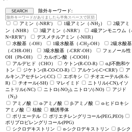
除外キーワード:
アミン（-NRR'）
1級アミン（-NH
）
2級アミ
2
ン（-NHR）
3級アミン（-NRR'）
4級アンモニウム（
N+RR'R''）
デスメチルアミン（-NHR）
水酸基（-OH）
1級水酸基（-CH
-OH）
2級水酸基
2
（-CHR-OH）
3級水酸基（-CRR'-OH）
フェノール性
OH（Ph-OH）
カルボン酸（-COOH）
アルデヒド（CHO）
ケトン(R-CO-R)
α,β不飽和ケ
トン
ジケトン(R-CO-CO-R)
アルケン(-C=CRR')
ア
ルキン,アセチレン(-CC)
エポキシ
チオエーテル(R-S-
R)
チオール(-SH)
マレイミド
ニトリル(-CN),イソ
ニトリル(-NC)
ニトロ(-NO
), ニトロソ(-NO)
アジド
2
（N
)
3
アミノ酸
α-アミノ酸
β-アミノ酸
α-ヒドロキシ
アミノ酸
核酸
糖誘導体
ポリエーテル
ポリエチレングリコール(PEG,PEO)
ポリプロピレングリコール(PPG)
シクロデキストリン
α-シクロデキストリン
β-シク